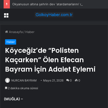
Okyanusun altına şehrin dev ‘atardamarlarını’ döşediler: Günlük 300 milyon litre pompalıyor
Menü
Anasayfa
/
Haber
Haber
Köyceğiz’de “Polisten
Kaçarken” Ölen Efecan
Bayram İçin Adalet Eylemi
NURCAN BAYRAM
Mayıs 21, 2026
0
0
2 dakika okuma süresi
(MUĞLA) –