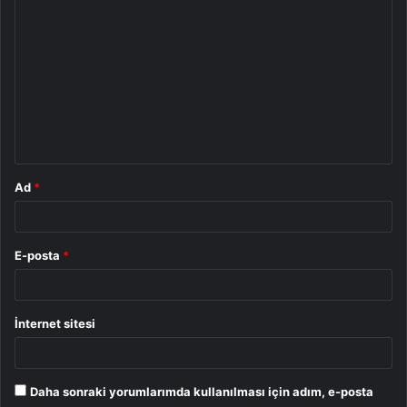
o
r
u
m
*
Ad
*
E-posta
*
İnternet sitesi
Daha sonraki yorumlarımda kullanılması için adım, e-posta