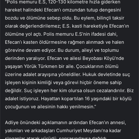
“Polis memuru E.S, 120-130 kilometre hızla giderken
hareket halindeki Efecan’ı omzundan tutup dengesini
bozdu ve ölümüne sebep oldu. Bu eylem, bilinçli taksir
olarak değerlendirilemez; E.S. kasti hareketiyle Efecan’ın
ölümüne yol açtı. Polis memuru E.S’nin ifadesi dahi,
Efecan’ı kasten öldürmesine rağmen alınmadı ve halen
görevine devam ediyor. Bu durum, aileyi ve toplumu
derinden yaralıyor. Efecan ve ailesi Beyobası Köyü’nde
yaşayan Yörük Türkmen bir aile. Çocuklarının ölümü
üzerine adalet arayışına yöneldiler. Hukuk devletinde suç
işleyen kişinin kimliği veya görevi hiçbir öneme sahip
değildir. Suç işleyen her kim olursa olsun cezalandırılır. Biz
adalet istiyoruz. Hayattan kopartılan 16 yaşındaki bir köylü
çocuğunun ve ailesinin hakkı yenilmesin.”
Adliye önündeki açıklamanın ardından Efecan’ın annesi,
yakınları ve arkadaşları Cumhuriyet Meydanı’na kadar
sloganlar atarak yürüdü, sonrasındaysa dağıldı.