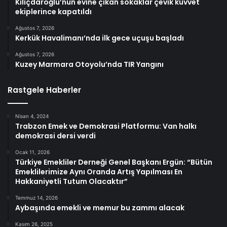
Kılıçdaroğlu’nun evine çıkan sokaklar çevik kuvvet
ekiplerince kapatıldı
Ağustos 7, 2026
Kerkük Havalimanı’nda ilk gece uçuşu başladı
Ağustos 7, 2026
Kuzey Marmara Otoyolu’nda TIR Yangını
Rastgele Haberler
Nisan 4, 2024
Trabzon Emek ve Demokrasi Platformu: Van halkı
demokrasi dersi verdi
Ocak 11, 2026
Türkiye Emekliler Derneği Genel Başkanı Ergün: “Bütün
Emeklilerimize Aynı Oranda Artış Yapılması En
Hakkaniyetli Tutum Olacaktır”
Temmuz 14, 2026
Aybaşında emekli ve memur bu zammı alacak
Kasım 26, 2025