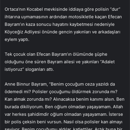
Ortaca’nın Kocabel mevkisinde iddiaya göre polisin “dur”
ihtarına uymamasının ardından motosikletle kaçan Efecan
Bayram’ın kaza sonucu hayatını kaybetmesi nedeniyle
Köyceğiz Adliyesi önünde gencin yakınları ve arkadaşları
eylem yaptı.
Tek çocuk olan Efecan Bayram’ın ölümünde şüphe
olduğunu öne süren Bayram ailesi ve yakınları “Adalet
istiyoruz” sloganları attı.
Anne Binnur Bayram, “Benim çocuğum ceza yazıldı da
ödemedi mi? Polisler çocuğumu öldürmek zorunda mı?
Kan almak zorunda mı? Alınacaksa benim kanımı alsın. Ben
burada dikiliyorum. Ben oğlum olmadan yaşayamam. Allah
var herkes şahidimdir oğlum olmadan yaşayamam. İsterse
bir polis çeksin beni vursun. Nasıl olsa polisler kan almayı
seviyor. Benim çocuğumu aldılar, katlettiler. Artık buna bir