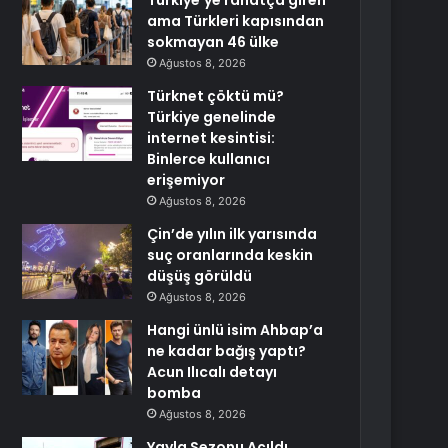
Türkiye’ye rahatça giren
ama Türkleri kapısından
sokmayan 46 ülke
Ağustos 8, 2026
Türknet çöktü mü?
Türkiye genelinde
internet kesintisi:
Binlerce kullanıcı
erişemiyor
Ağustos 8, 2026
Çin’de yılın ilk yarısında
suç oranlarında keskin
düşüş görüldü
Ağustos 8, 2026
Hangi ünlü isim Ahbap’a
ne kadar bağış yaptı?
Acun Ilıcalı detayı
bomba
Ağustos 8, 2026
Yayla Sezonu Açıldı,