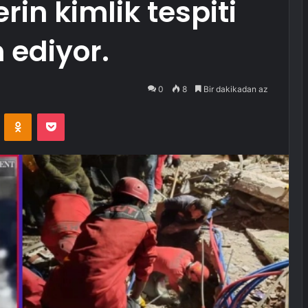
rin kimlik tespiti
 ediyor.
0
8
Bir dakikadan az
VKontakte
Odnoklassniki
Pocket