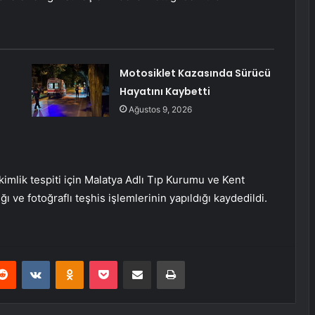
Motosiklet Kazasında Sürücü
Hayatını Kaybetti
Ağustos 9, 2026
imlik tespiti için Malatya Adlı Tıp Kurumu ve Kent
ı ve fotoğraflı teşhis işlemlerinin yapıldığı kaydedildi.
erest
Reddit
VKontakte
Odnoklassniki
Pocket
E-Posta ile paylaş
Yazdır