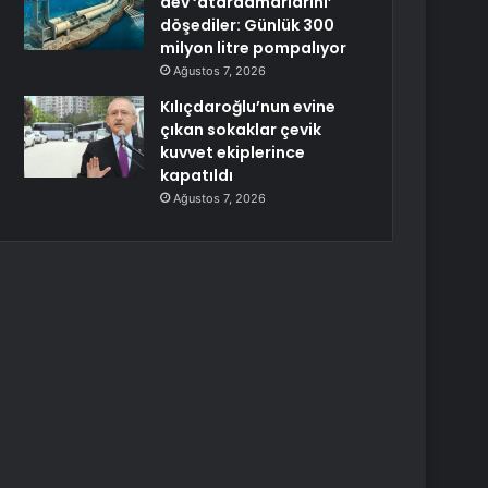
dev ‘atardamarlarını’
döşediler: Günlük 300
milyon litre pompalıyor
Ağustos 7, 2026
Kılıçdaroğlu’nun evine
çıkan sokaklar çevik
kuvvet ekiplerince
kapatıldı
Ağustos 7, 2026