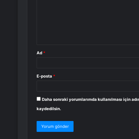
r
u
m
*
Ad
*
E-posta
*
Daha sonraki yorumlarımda kullanılması için adı
kaydedilsin.