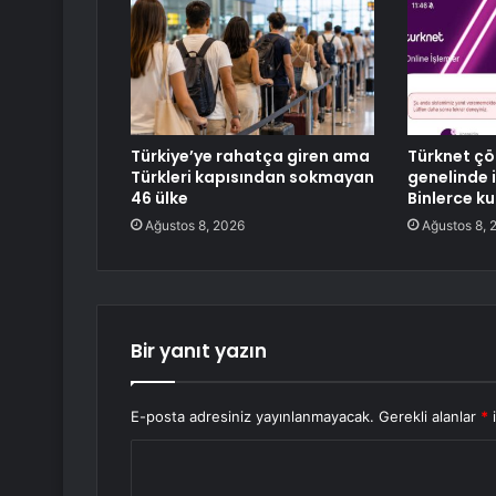
Türkiye’ye rahatça giren ama
Türknet çö
Türkleri kapısından sokmayan
genelinde i
46 ülke
Binlerce ku
Ağustos 8, 2026
Ağustos 8, 
Bir yanıt yazın
E-posta adresiniz yayınlanmayacak.
Gerekli alanlar
*
i
Y
o