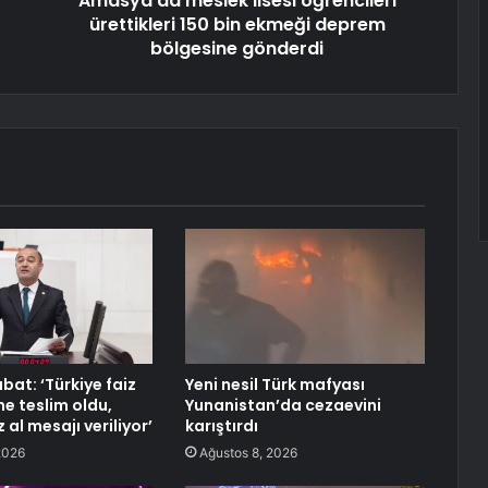
Amasya'da meslek lisesi öğrencileri
ürettikleri 150 bin ekmeği deprem
bölgesine gönderdi
bat: ‘Türkiye faiz
Yeni nesil Türk mafyası
e teslim oldu,
Yunanistan’da cezaevini
 al mesajı veriliyor’
karıştırdı
2026
Ağustos 8, 2026