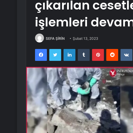
çıkarılan cesetle
işlemleri devam
SEFA ŞİRİN
Şubat 13, 2023
Facebook
Twitter
LinkedIn
Tumblr
Pinterest
Reddit