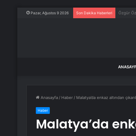
Motosikle
Pazar, Ağustos 9 2026
Son Dakika Haberleri
ANASAY
Anasayfa
/
Haber
/
Malatya’da enkaz altından çıkarıl
Haber
Malatya’da enk