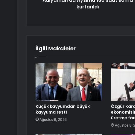
Adıyaman'da Aysima 160 saat sonra
kurtarıldı
İlgili Makaleler
Küçük kayyumdan büyük
Özgür Kara
kayyuma rest!
ekonomisin
üretme faiz
Ağustos 9, 2026
Ağustos 8, 