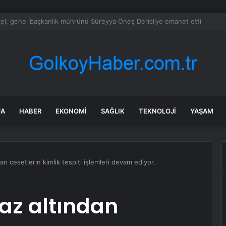
t Kazasında Sürücü Hayatını Kaybetti
FA
HABER
EKONOMI
SAĞLIK
TEKNOLOJI
YAŞAM
an cesetlerin kimlik tespiti işlemleri devam ediyor.
az altından