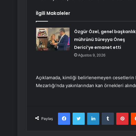
İlgili Makaleler
Özgür Özel, genel başkanlık
mührünü Süreyya Öneş
Derici’ye emanet etti
Ağustos 9, 2026
Açıklamada, kimliği belirlenemeyen cesetlerin k
Mezarlığı’nda yakınlarından kan örnekleri alındığ
Facebook
Twitter
LinkedIn
Tumblr
Pint
Paylaş