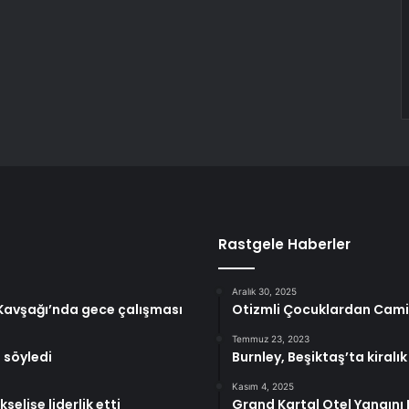
Rastgele Haberler
Aralık 30, 2025
e Kavşağı’nda gece çalışması
Otizmli Çocuklardan Camil
Temmuz 23, 2023
 söyledi
Burnley, Beşiktaş’ta kiral
Kasım 4, 2025
lişe liderlik etti
Grand Kartal Otel Yangını