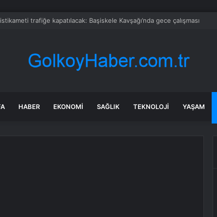
: Şi ve Putin İran’a silah satmayacaklarını söyledi
FA
HABER
EKONOMI
SAĞLIK
TEKNOLOJI
YAŞAM