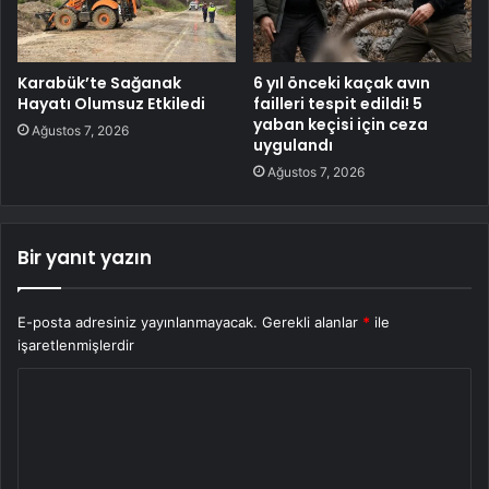
Karabük’te Sağanak
6 yıl önceki kaçak avın
Hayatı Olumsuz Etkiledi
failleri tespit edildi! 5
yaban keçisi için ceza
Ağustos 7, 2026
uygulandı
Ağustos 7, 2026
Bir yanıt yazın
E-posta adresiniz yayınlanmayacak.
Gerekli alanlar
*
ile
işaretlenmişlerdir
Y
o
r
u