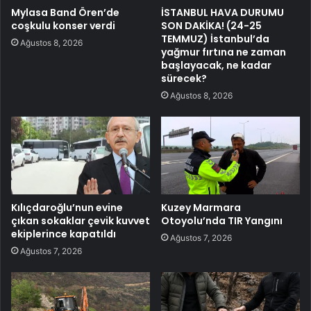
Mylasa Band Ören’de
İSTANBUL HAVA DURUMU
coşkulu konser verdi
SON DAKİKA! (24-25
TEMMUZ) İstanbul’da
Ağustos 8, 2026
yağmur fırtına ne zaman
başlayacak, ne kadar
sürecek?
Ağustos 8, 2026
Kılıçdaroğlu’nun evine
Kuzey Marmara
çıkan sokaklar çevik kuvvet
Otoyolu’nda TIR Yangını
ekiplerince kapatıldı
Ağustos 7, 2026
Ağustos 7, 2026