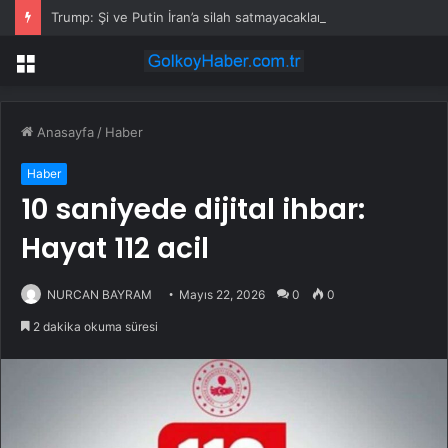
Trump: Şi ve Putin İran’a silah satmayacaklarını söyledi
Menü
Anasayfa
/
Haber
Haber
10 saniyede dijital ihbar:
Hayat 112 acil
NURCAN BAYRAM
Mayıs 22, 2026
0
0
2 dakika okuma süresi