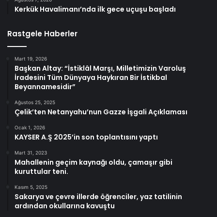
Kerkük Havalimanı’nda ilk gece uçuşu başladı
Rastgele Haberler
Mart 19, 2026
Başkan Altay: “İstiklâl Marşı, Milletimizin Varoluş
İradesini Tüm Dünyaya Haykıran Bir İstikbal
Beyannamesidir”
Ağustos 25, 2025
Çelik’ten Netanyahu’nun Gazze İşgali Açıklaması
Ocak 1, 2026
KAYSER A.Ş 2025’in son toplantısını yaptı
Mart 31, 2023
Mahallenin geçim kaynağı oldu, çamaşır gibi
kuruttular teni.
Kasım 5, 2025
Sakarya ve çevre illerde öğrenciler, yaz tatilinin
ardından okullarına kavuştu