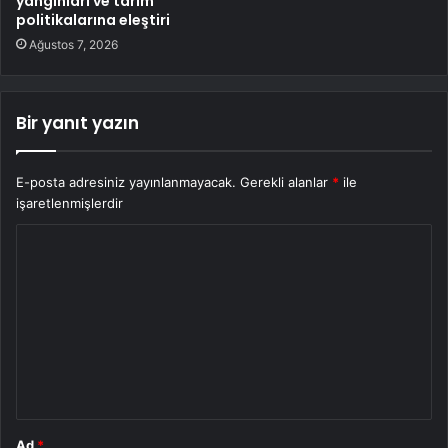
yangınları ve tarım
politikalarına eleştiri
Ağustos 7, 2026
Bir yanıt yazın
E-posta adresiniz yayınlanmayacak.
Gerekli alanlar
*
ile
işaretlenmişlerdir
Y
o
r
u
m
*
Ad
*