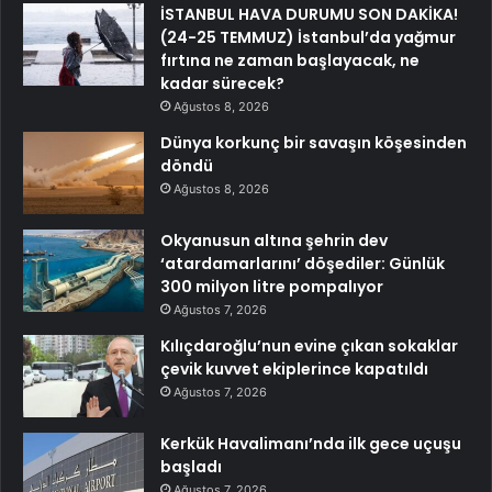
İSTANBUL HAVA DURUMU SON DAKİKA!
(24-25 TEMMUZ) İstanbul’da yağmur
fırtına ne zaman başlayacak, ne
kadar sürecek?
Ağustos 8, 2026
Dünya korkunç bir savaşın köşesinden
döndü
Ağustos 8, 2026
Okyanusun altına şehrin dev
‘atardamarlarını’ döşediler: Günlük
300 milyon litre pompalıyor
Ağustos 7, 2026
Kılıçdaroğlu’nun evine çıkan sokaklar
çevik kuvvet ekiplerince kapatıldı
Ağustos 7, 2026
Kerkük Havalimanı’nda ilk gece uçuşu
başladı
Ağustos 7, 2026