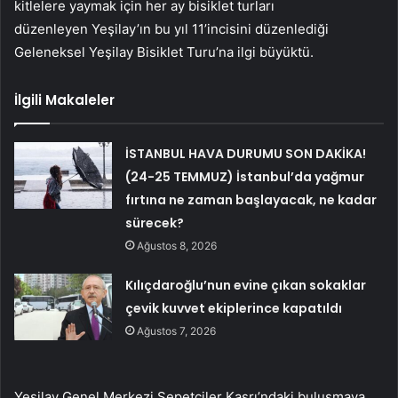
kitlelere yaymak için her ay bisiklet turları
düzenleyen Yeşilay’ın bu yıl 11’incisini düzenlediği
Geleneksel Yeşilay Bisiklet Turu’na ilgi büyüktü.
İlgili Makaleler
İSTANBUL HAVA DURUMU SON DAKİKA!
(24-25 TEMMUZ) İstanbul’da yağmur
fırtına ne zaman başlayacak, ne kadar
sürecek?
Ağustos 8, 2026
Kılıçdaroğlu’nun evine çıkan sokaklar
çevik kuvvet ekiplerince kapatıldı
Ağustos 7, 2026
Yeşilay Genel Merkezi Sepetçiler Kasrı’ndaki buluşmaya