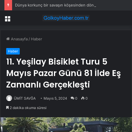
Dünya korkunç bir savaşın köşesinden döndü
Menü
Anasayfa
/
Haber
Haber
11. Yeşilay Bisiklet Turu 5
Mayıs Pazar Günü 81 İlde Eş
Zamanlı Gerçekleşti
ÜMİT SAVĞA
Mayıs 5, 2024
0
0
2 dakika okuma süresi