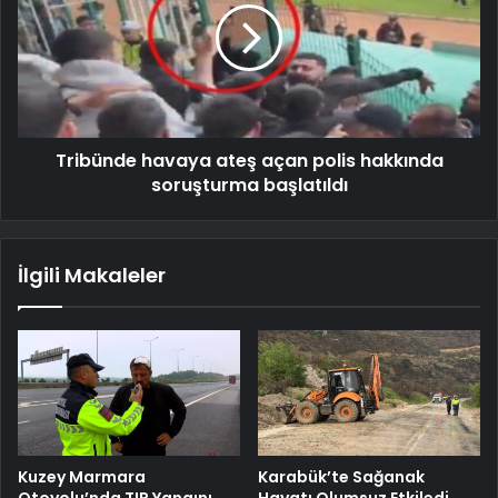
Tribünde havaya ateş açan polis hakkında
soruşturma başlatıldı
İlgili Makaleler
Kuzey Marmara
Karabük’te Sağanak
Otoyolu’nda TIR Yangını
Hayatı Olumsuz Etkiledi