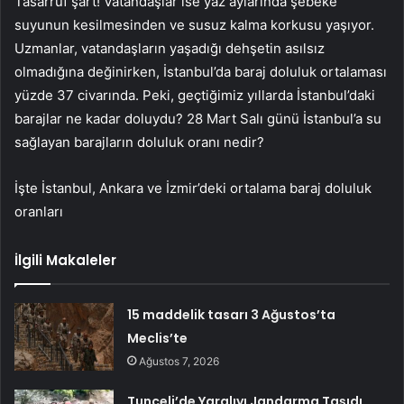
Tasarruf şart! Vatandaşlar ise yaz aylarında şebeke
suyunun kesilmesinden ve susuz kalma korkusu yaşıyor.
Uzmanlar, vatandaşların yaşadığı dehşetin asılsız
olmadığına değinirken, İstanbul’da baraj doluluk ortalaması
yüzde 37 civarında. Peki, geçtiğimiz yıllarda İstanbul’daki
barajlar ne kadar doluydu? 28 Mart Salı günü İstanbul’a su
sağlayan barajların doluluk oranı nedir?
İşte İstanbul, Ankara ve İzmir’deki ortalama baraj doluluk
oranları
İlgili Makaleler
15 maddelik tasarı 3 Ağustos’ta
Meclis’te
Ağustos 7, 2026
Tunceli’de Yaralıyı Jandarma Taşıdı