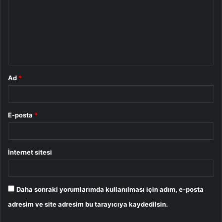
r
u
m
*
Ad
*
E-posta
*
İnternet sitesi
Daha sonraki yorumlarımda kullanılması için adım, e-posta
adresim ve site adresim bu tarayıcıya kaydedilsin.