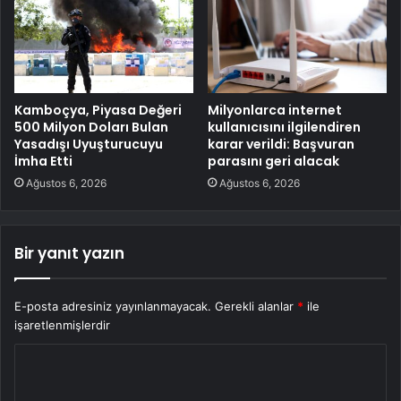
Kamboçya, Piyasa Değeri
Milyonlarca internet
500 Milyon Doları Bulan
kullanıcısını ilgilendiren
Yasadışı Uyuşturucuyu
karar verildi: Başvuran
İmha Etti
parasını geri alacak
Ağustos 6, 2026
Ağustos 6, 2026
Bir yanıt yazın
E-posta adresiniz yayınlanmayacak.
Gerekli alanlar
*
ile
işaretlenmişlerdir
Y
o