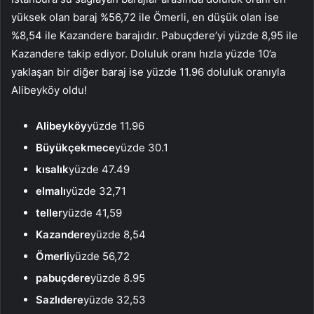
yüksek olan baraj %56,72 ile Ömerli, en düşük olan ise
%8,54 ile Kazandere barajıdır. Pabuçdere’yi yüzde 8,95 ile
Kazandere takip ediyor. Doluluk oranı hızla yüzde 10’a
yaklaşan bir diğer baraj ise yüzde 11.96 doluluk oranıyla
Alibeyköy oldu!
Alibeyköy
yüzde 11.96
Büyükçekmece
yüzde 30.1
kısalık
yüzde 47.49
elmalı
yüzde 32,71
teller
yüzde 41,59
Kazandere
yüzde 8,54
Ömerli
yüzde 56,72
pabuçdere
yüzde 8.95
Sazlıdere
yüzde 32,53