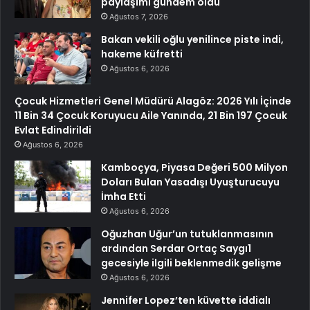
paylaşımı gündem oldu
Ağustos 7, 2026
Bakan vekili oğlu yenilince piste indi,
hakeme küfretti
Ağustos 6, 2026
Çocuk Hizmetleri Genel Müdürü Alagöz: 2026 Yılı İçinde
11 Bin 34 Çocuk Koruyucu Aile Yanında, 21 Bin 197 Çocuk
Evlat Edindirildi
Ağustos 6, 2026
Kamboçya, Piyasa Değeri 500 Milyon
Doları Bulan Yasadışı Uyuşturucuyu
İmha Etti
Ağustos 6, 2026
Oğuzhan Uğur’un tutuklanmasının
ardından Serdar Ortaç Saygı1
gecesiyle ilgili beklenmedik gelişme
Ağustos 6, 2026
Jennifer Lopez’ten küvette iddialı