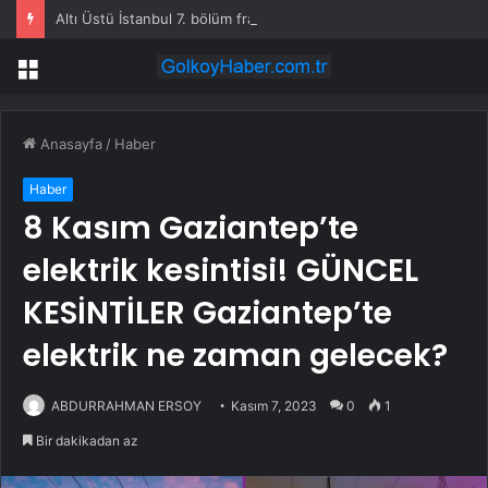
Altı Üstü İstanbul 7. bölüm fragmanı yayınlandı mı?
Menü
Anasayfa
/
Haber
Haber
8 Kasım Gaziantep’te
elektrik kesintisi! GÜNCEL
KESİNTİLER Gaziantep’te
elektrik ne zaman gelecek?
ABDURRAHMAN ERSOY
Kasım 7, 2023
0
1
Bir dakikadan az