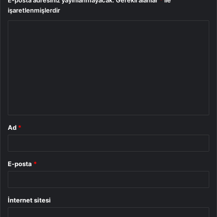
E-posta adresiniz yayınlanmayacak.
Gerekli alanlar
*
ile
işaretlenmişlerdir
Y
o
r
u
m
*
Ad
*
E-posta
*
İnternet sitesi