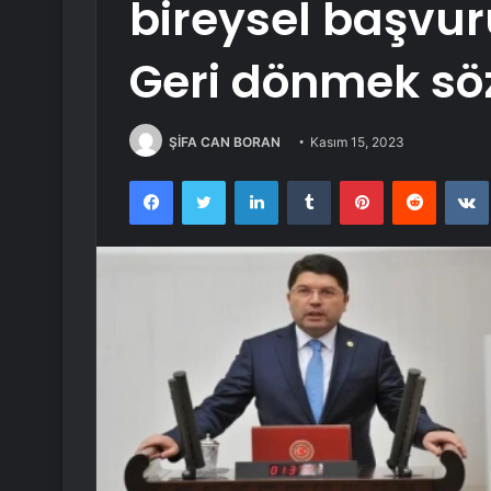
bireysel başvuru
Geri dönmek sö
ŞİFA CAN BORAN
Kasım 15, 2023
Facebook
Twitter
LinkedIn
Tumblr
Pinterest
Reddit