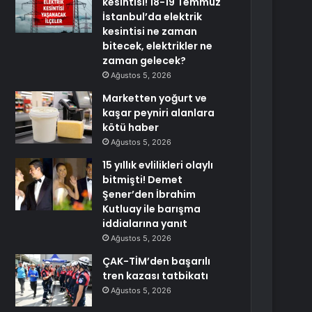
kesintisi! 18-19 Temmuz
İstanbul’da elektrik
kesintisi ne zaman
bitecek, elektrikler ne
zaman gelecek?
Ağustos 5, 2026
Marketten yoğurt ve
kaşar peyniri alanlara
kötü haber
Ağustos 5, 2026
15 yıllık evlilikleri olaylı
bitmişti! Demet
Şener’den İbrahim
Kutluay ile barışma
iddialarına yanıt
Ağustos 5, 2026
ÇAK-TİM’den başarılı
tren kazası tatbikatı
Ağustos 5, 2026