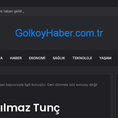
e taban geldi verginin önü açıldı
FA
HABER
EKONOMI
SAĞLIK
TEKNOLOJI
YAŞAM
sel başvuruyla ilgili konuştu: Geri dönmek söz konusu değil
Yılmaz Tunç