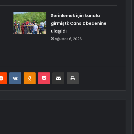
Serinlemek için kanala
girmişti: Cansız bedenine
ulaşıldı
Ağustos 6, 2026
erest
Reddit
VKontakte
Odnoklassniki
Pocket
E-Posta ile paylaş
Yazdır