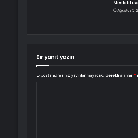
Meslek Lise
Ağustos 5, 
Bir yanıt yazın
E-posta adresiniz yayınlanmayacak.
Gerekli alanlar
*
i
Y
o
r
u
m
*