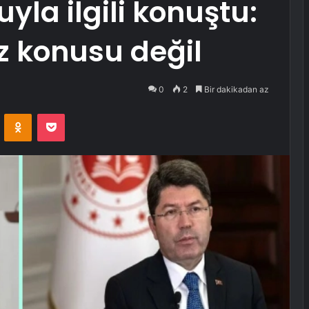
yla ilgili konuştu:
z konusu değil
0
2
Bir dakikadan az
VKontakte
Odnoklassniki
Pocket