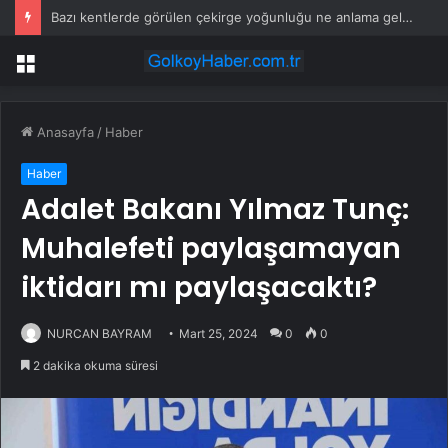
Bazı kentlerde görülen çekirge yoğunluğu ne anlama geliyor?
Menü
Anasayfa
/
Haber
Haber
Adalet Bakanı Yılmaz Tunç:
Muhalefeti paylaşamayan
iktidarı mı paylaşacaktı?
NURCAN BAYRAM
Mart 25, 2024
0
0
2 dakika okuma süresi