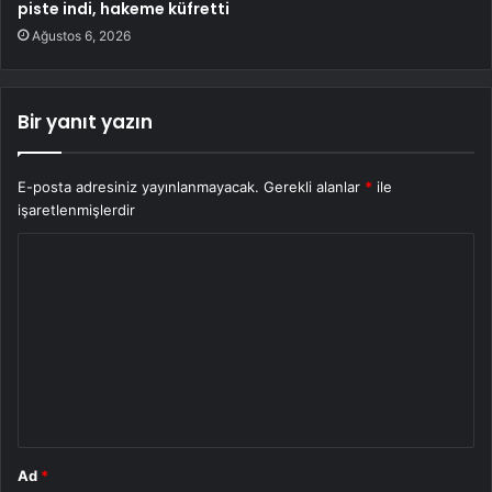
piste indi, hakeme küfretti
Ağustos 6, 2026
Bir yanıt yazın
E-posta adresiniz yayınlanmayacak.
Gerekli alanlar
*
ile
işaretlenmişlerdir
Y
o
r
u
m
*
Ad
*