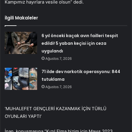
Kampımız hayırlara vesile olsun” dedi.
İlgili Makaleler
6 yıl önceki kaçak avın failleri tespit
edildi! 5 yaban keçisi için ceza
uygulandı
Ağustos 7, 2026
71 ilde dev narkotik operasyonu: 844
tutuklama
Ağustos 7, 2026
‘MUHALEFET GENÇLERİ KAZANMAK İÇİN TÜRLÜ
OYUNLARI YAPTI’
İnan, konuşmasına “Kızıl Elma bizim için Mayıs 2023