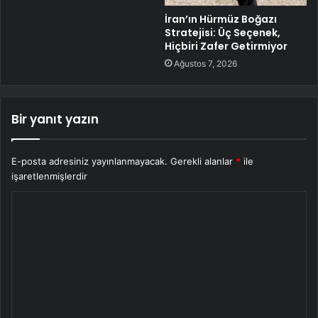
İran’ın Hürmüz Boğazı
Stratejisi: Üç Seçenek,
Hiçbiri Zafer Getirmiyor
Ağustos 7, 2026
Bir yanıt yazın
E-posta adresiniz yayınlanmayacak.
Gerekli alanlar
*
ile
işaretlenmişlerdir
Y
o
r
u
m
*