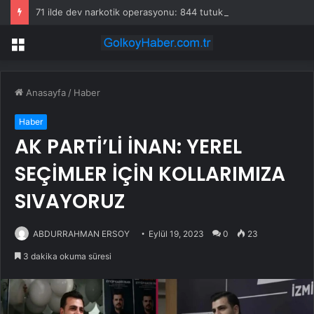
71 ilde dev narkotik operasyonu: 844 tutuklama
Menü
Anasayfa
/
Haber
Haber
AK PARTİ’Lİ İNAN: YEREL
SEÇİMLER İÇİN KOLLARIMIZA
SIVAYORUZ
ABDURRAHMAN ERSOY
Eylül 19, 2023
0
23
3 dakika okuma süresi