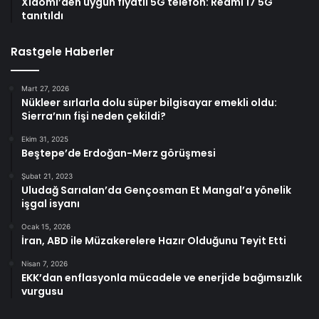
Xiaomi’den uygun fiyatlı 5G telefon: Redmi 17 5G
tanıtıldı
Rastgele Haberler
Mart 27, 2026
Nükleer sırlarla dolu süper bilgisayar emekli oldu:
Sierra’nın fişi neden çekildi?
Ekim 31, 2025
Beştepe’de Erdoğan-Merz görüşmesi
Şubat 21, 2023
Uludağ Sarıalan’da Gençosman Et Mangal’a yönelik
işgal isyanı
Ocak 15, 2026
İran, ABD ile Müzakerelere Hazır Olduğunu Teyit Etti
Nisan 7, 2026
EKK’dan enflasyonla mücadele ve enerjide bağımsızlık
vurgusu