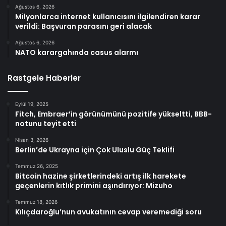
Ağustos 6, 2026
Milyonlarca internet kullanıcısını ilgilendiren karar
verildi: Başvuran parasını geri alacak
Ağustos 6, 2026
NATO karargahında casus alarmı
Rastgele Haberler
Eylül 19, 2025
Fitch, Embraer’in görünümünü pozitife yükseltti, BBB-
notunu teyit etti
Nisan 3, 2026
Berlin’de Ukrayna için Çok Uluslu Güç Teklifi
Temmuz 26, 2025
Bitcoin hazine şirketlerindeki artış ilk harekete
geçenlerin kıtlık primini aşındırıyor: Mizuho
Temmuz 18, 2026
Kılıçdaroğlu’nun avukatının cevap veremediği soru