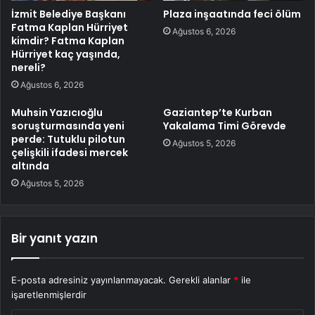
İzmit Belediye Başkanı
Plaza inşaatında feci ölüm
Fatma Kaplan Hürriyet
Ağustos 6, 2026
kimdir? Fatma Kaplan
Hürriyet kaç yaşında,
nereli?
Ağustos 6, 2026
Muhsin Yazıcıoğlu
Gaziantep’te Kurban
soruşturmasında yeni
Yakalama Timi Görevde
perde: Tutuklu pilotun
Ağustos 5, 2026
çelişkili ifadesi mercek
altında
Ağustos 5, 2026
Bir yanıt yazın
E-posta adresiniz yayınlanmayacak.
Gerekli alanlar
*
ile
işaretlenmişlerdir