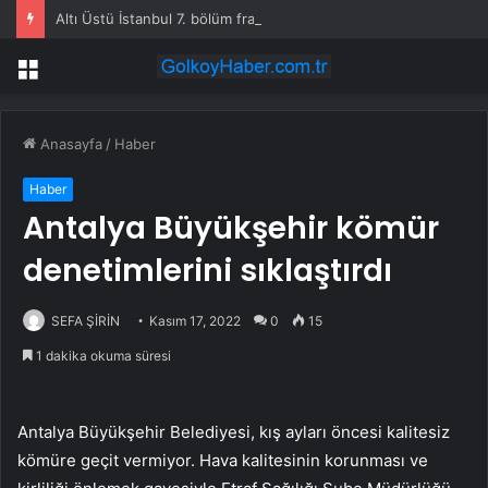
Altı Üstü İstanbul 7. bölüm fragmanı yayınlandı mı?
Menü
Anasayfa
/
Haber
Haber
Antalya Büyükşehir kömür
denetimlerini sıklaştırdı
SEFA ŞİRİN
Kasım 17, 2022
0
15
1 dakika okuma süresi
Antalya Büyükşehir Belediyesi, kış ayları öncesi kalitesiz
kömüre geçit vermiyor. Hava kalitesinin korunması ve