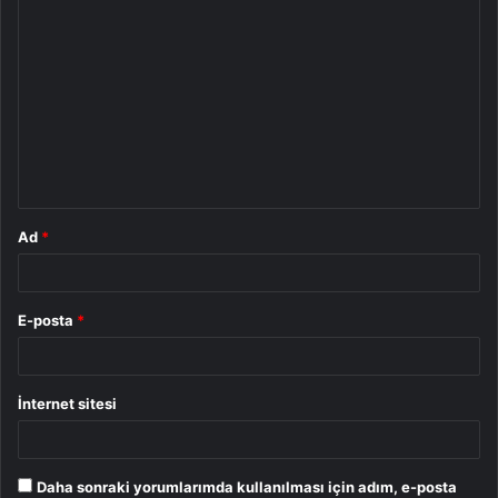
Y
o
r
u
m
*
Ad
*
E-posta
*
İnternet sitesi
Daha sonraki yorumlarımda kullanılması için adım, e-posta