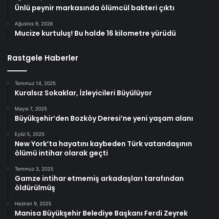
Ünlü peynir markasında ölümcül bakteri çıktı
Ağustos 9, 2026
Mucize kurtuluş! Bu halde 16 kilometre yürüdü
Rastgele Haberler
Temmuz 14, 2025
Kuralsız Sokaklar, İzleyicileri Büyülüyor
Mayıs 7, 2025
Büyükşehir’den Bozköy Deresi’ne yeni yaşam alanı
Eylül 5, 2025
New York’ta hayatını kaybeden Türk vatandaşının
ölümü intihar olarak geçti
Temmuz 3, 2025
Gamze intihar etmemiş arkadaşları tarafından
öldürülmüş
Haziran 9, 2025
Manisa Büyükşehir Belediye Başkanı Ferdi Zeyrek