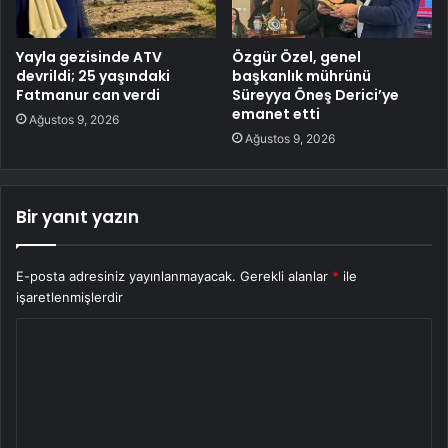
Yayla gezisinde ATV
Özgür Özel, genel
devrildi; 25 yaşındaki
başkanlık mührünü
Fatmanur can verdi
Süreyya Öneş Derici’ye
emanet etti
Ağustos 9, 2026
Ağustos 9, 2026
Bir yanıt yazın
E-posta adresiniz yayınlanmayacak.
Gerekli alanlar
*
ile
işaretlenmişlerdir
Y
o
r
u