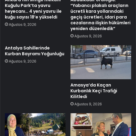
Kuğulu Park’ta yavru
“Yabancı plakalı araçların
heyecanı… 4 yeni yavru ile
ücretli kara yollarındaki
kuğu sayısı 18’e yükseldi
geçiş ücretleri, idari para
cezalarına ilişkin hükümleri
Ağustos 9, 2026
yeniden düzenledik”
Ağustos 9, 2026
Antalya Sahillerinde
Kurban Bayramı Yoğunluğu
Ağustos 9, 2026
Amasya’da Kaçan
Kurbanlık Keçi Trafiği
Kilitledi
Ağustos 9, 2026