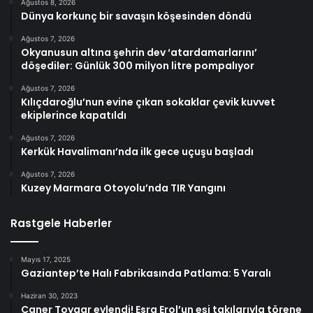
Ağustos 8, 2026
Dünya korkunç bir savaşın köşesinden döndü
Ağustos 7, 2026
Okyanusun altına şehrin dev ‘atardamarlarını’
döşediler: Günlük 300 milyon litre pompalıyor
Ağustos 7, 2026
Kılıçdaroğlu’nun evine çıkan sokaklar çevik kuvvet
ekiplerince kapatıldı
Ağustos 7, 2026
Kerkük Havalimanı’nda ilk gece uçuşu başladı
Ağustos 7, 2026
Kuzey Marmara Otoyolu’nda TIR Yangını
Rastgele Haberler
Mayıs 17, 2025
Gaziantep’te Halı Fabrikasında Patlama: 5 Yaralı
Haziran 30, 2023
Caner Toygar evlendi! Esra Erol’un eşi takılarıyla törene