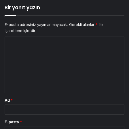
Bir yanıt yazın
E-posta adresiniz yayınlanmayacak.
Gerekli alanlar
*
ile
işaretlenmişlerdir
Y
o
r
u
m
*
Ad
*
E-posta
*