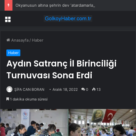
Okyanusun altına şehrin dev ‘atardamarlarını’ döşediler: Günlük 300 milyon litre pompalıyor
Menü
Anasayfa
/
Haber
Haber
Aydın Satranç İl Birinciliği
Turnuvası Sona Erdi
ŞİFA CAN BORAN
Aralık 18, 2022
0
13
1 dakika okuma süresi