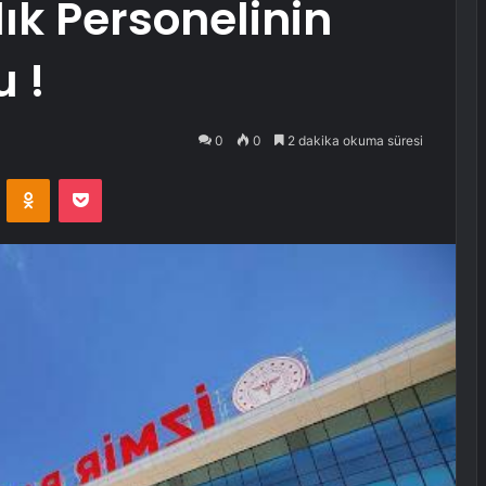
ık Personelinin
u !
0
0
2 dakika okuma süresi
VKontakte
Odnoklassniki
Pocket