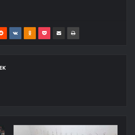
erest
Reddit
VKontakte
Odnoklassniki
Pocket
E-Posta ile paylaş
Yazdır
EK