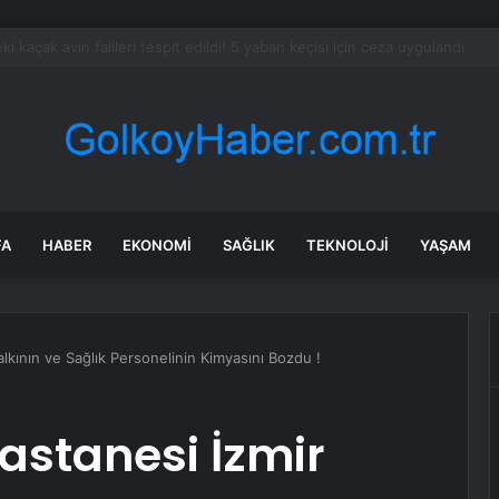
dev narkotik operasyonu: 844 tutuklama
FA
HABER
EKONOMI
SAĞLIK
TEKNOLOJI
YAŞAM
alkının ve Sağlık Personelinin Kimyasını Bozdu !
Hastanesi İzmir