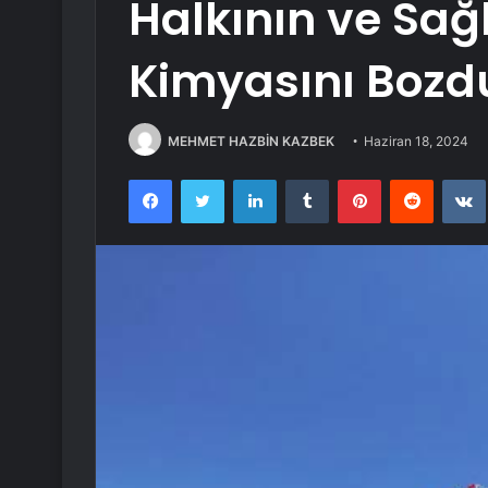
Halkının ve Sağl
Kimyasını Bozd
MEHMET HAZBİN KAZBEK
Haziran 18, 2024
Facebook
Twitter
LinkedIn
Tumblr
Pinterest
Reddit