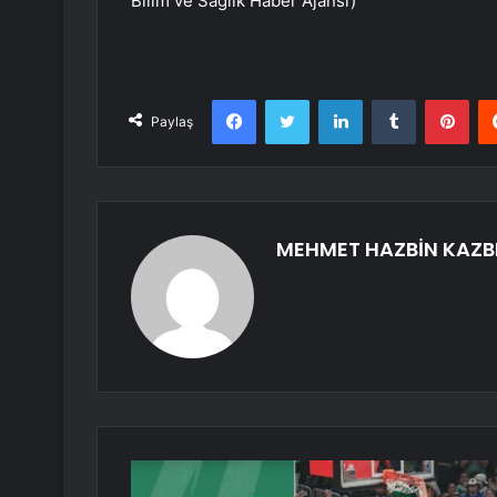
Bilim ve Sağlık Haber Ajansı)
Facebook
Twitter
LinkedIn
Tumblr
Pint
Paylaş
MEHMET HAZBİN KAZB