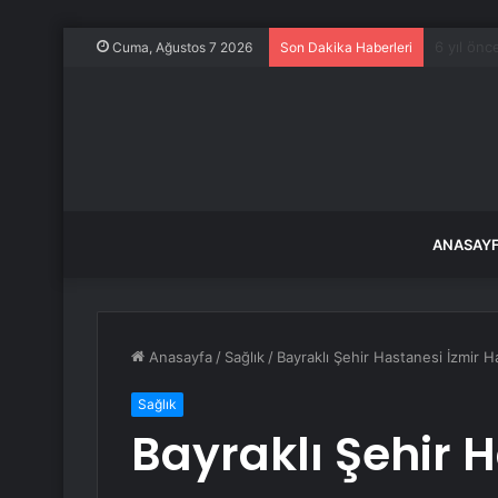
71 ilde 
Cuma, Ağustos 7 2026
Son Dakika Haberleri
ANASAY
Anasayfa
/
Sağlık
/
Bayraklı Şehir Hastanesi İzmir H
Sağlık
Bayraklı Şehir 