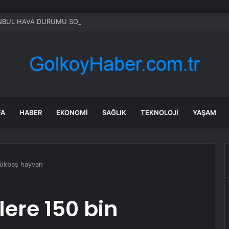
FA
HABER
EKONOMI
SAĞLIK
TEKNOLOJI
YAŞAM
üçükbaş hayvan
ilere 150 bin