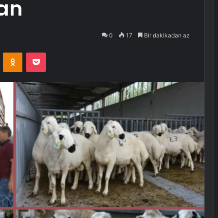
an
0
17
Bir dakikadan az
VKontakte
Odnoklassniki
Pocket