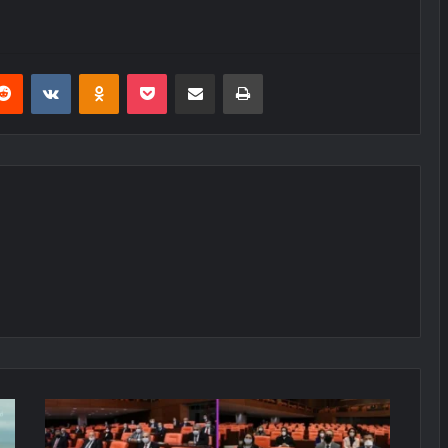
erest
Reddit
VKontakte
Odnoklassniki
Pocket
E-Posta ile paylaş
Yazdır