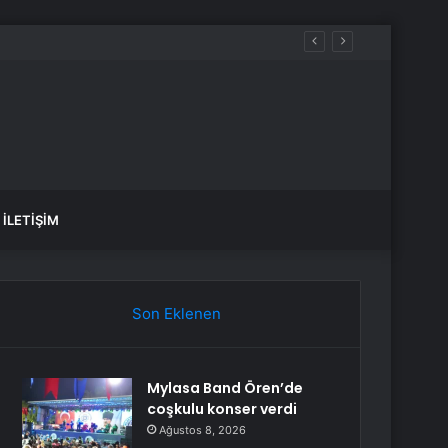
İSTANBUL HAVA DURUMU SON DAKİKA! (24-25 TEMMUZ) İstanbul’da yağmur fırtına ne zaman başlayacak, ne kadar sürecek?
İLETIŞIM
Son Eklenen
Mylasa Band Ören’de
coşkulu konser verdi
Ağustos 8, 2026