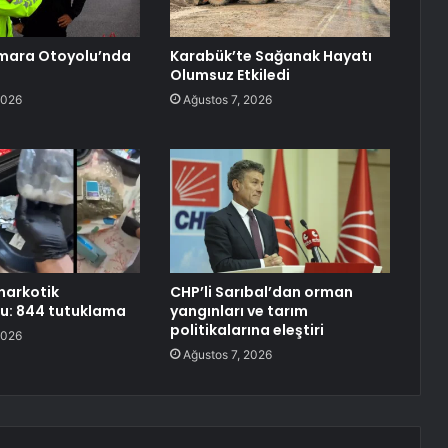
mara Otoyolu’nda
Karabük’te Sağanak Hayatı
Olumsuz Etkiledi
2026
Ağustos 7, 2026
 narkotik
CHP’li Sarıbal’dan orman
u: 844 tutuklama
yangınları ve tarım
politikalarına eleştiri
2026
Ağustos 7, 2026