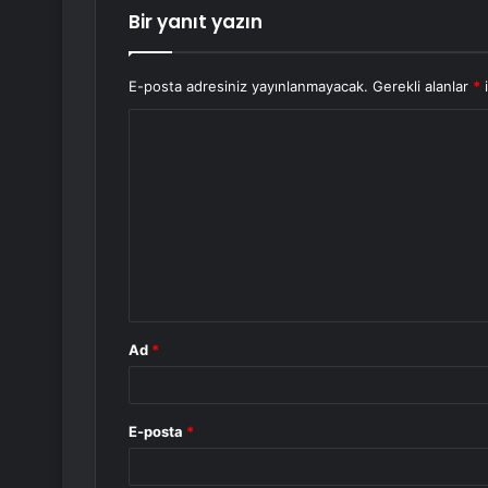
Bir yanıt yazın
E-posta adresiniz yayınlanmayacak.
Gerekli alanlar
*
i
Y
o
r
u
m
*
Ad
*
E-posta
*