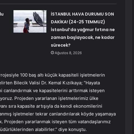
lu
İSTANBUL HAVA DURUMU SON
DAKİKA! (24-25 TEMMUZ)
İstanbul’da yağmur fırtına ne
zaman başlayacak, ne kadar
sürecek?
Ağustos 8, 2026
esiyle 100 baş altı küçük kapasiteli işletmelerin
elirten Bilecik Valisi Dr. Kemal Kızılkaya; “Hayata
ni canlandırmak ve kapasitelerini arttırmak isteyen
nuyoruz. Projeden yararlanan işletmelerimiz ülke
yanı sıra kapasite artışıyla da kendi ekonomilerini
apanmış işletmeler tekrar canlandırılarak köyde yaşamaya
k. Projeden yararlanmak isteyen tüm vatandaşlarımız
üdürlüklerinden alabilirler.” diye konuştu.