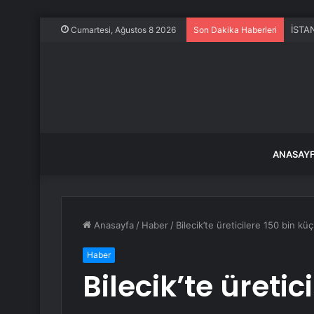
Cumartesi, Ağustos 8 2026
Son Dakika Haberleri
ANASAY
Anasayfa
/
Haber
/
Bilecik’te üreticilere 150 bin k
Haber
Bilecik’te üretic