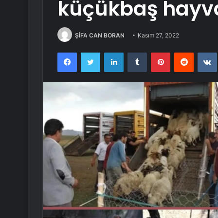
küçükbaş hayv
ŞİFA CAN BORAN
Kasım 27, 2022
Facebook
Twitter
LinkedIn
Tumblr
Pinterest
Reddit