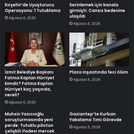
Kırşehir’de Uyuşturucu
Serinlemek için kanala
Operasyonu: 1 Tutuklama
girmişti: Cansız bedenine
ulaşıldı
Ağustos 6, 2026
Ağustos 6, 2026
İzmit Belediye Başkanı
Plaza inşaatında feci ölüm
Fatma Kaplan Hürriyet
Ağustos 6, 2026
kimdir? Fatma Kaplan
Hürriyet kaç yaşında,
nereli?
Ağustos 6, 2026
Muhsin Yazıcıoğlu
Gaziantep’te Kurban
soruşturmasında yeni
Yakalama Timi Görevde
perde: Tutuklu pilotun
Ağustos 5, 2026
çelişkili ifadesi mercek