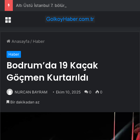
Altı Üstü İstanbul 7. bölüm fragmanı yayınlandı mı?
Menü
Anasayfa
/
Haber
Haber
Bodrum’da 19 Kaçak
Göçmen Kurtarıldı
NURCAN BAYRAM
Ekim 10, 2025
0
0
Bir dakikadan az