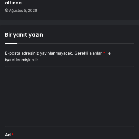
altında
Ağustos 5, 2026
Bir yanıt yazın
E-posta adresiniz yayınlanmayacak.
Gerekli alanlar
*
ile
işaretlenmişlerdir
Y
o
r
u
m
*
Ad
*