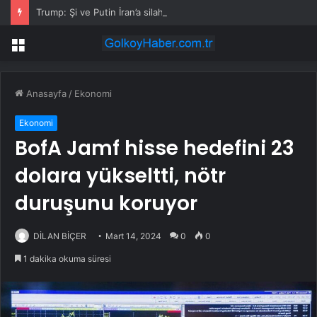
Trump: Şi ve Putin İran’a silah satmayacaklarını söyledi
Menü
Anasayfa
/
Ekonomi
Ekonomi
BofA Jamf hisse hedefini 23
dolara yükseltti, nötr
duruşunu koruyor
DİLAN BİÇER
Mart 14, 2024
0
0
1 dakika okuma süresi