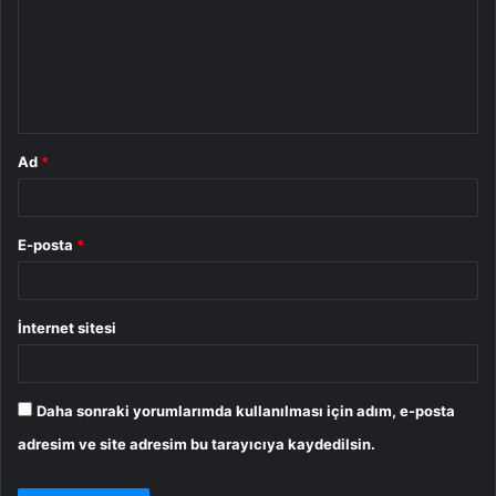
u
m
*
Ad
*
E-posta
*
İnternet sitesi
Daha sonraki yorumlarımda kullanılması için adım, e-posta
adresim ve site adresim bu tarayıcıya kaydedilsin.