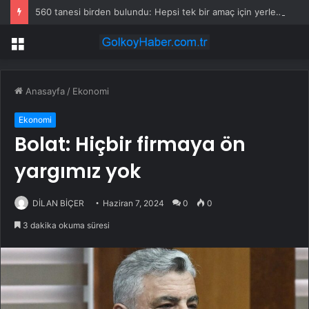
560 tanesi birden bulundu: Hepsi tek bir amaç için yerleştirilmiş
Menü
Anasayfa
/
Ekonomi
Ekonomi
Bolat: Hiçbir firmaya ön
yargımız yok
DİLAN BİÇER
Haziran 7, 2024
0
0
3 dakika okuma süresi