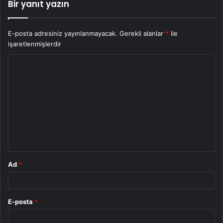
Bir yanıt yazın
E-posta adresiniz yayınlanmayacak.
Gerekli alanlar
*
ile
işaretlenmişlerdir
Y
o
r
u
m
*
Ad
*
E-posta
*