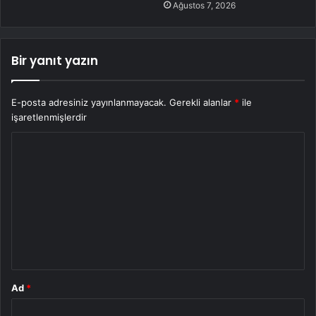
Ağustos 7, 2026
Bir yanıt yazın
E-posta adresiniz yayınlanmayacak.
Gerekli alanlar
*
ile
işaretlenmişlerdir
Y
o
r
u
m
*
Ad
*