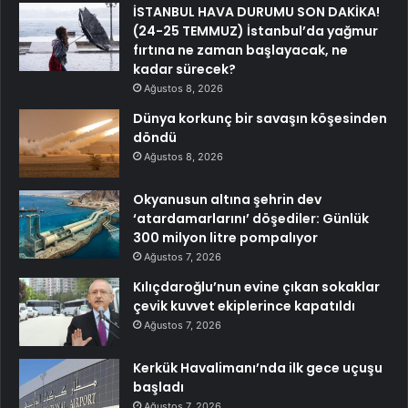
İSTANBUL HAVA DURUMU SON DAKİKA!
(24-25 TEMMUZ) İstanbul’da yağmur
fırtına ne zaman başlayacak, ne
kadar sürecek?
Ağustos 8, 2026
Dünya korkunç bir savaşın köşesinden
döndü
Ağustos 8, 2026
Okyanusun altına şehrin dev
‘atardamarlarını’ döşediler: Günlük
300 milyon litre pompalıyor
Ağustos 7, 2026
Kılıçdaroğlu’nun evine çıkan sokaklar
çevik kuvvet ekiplerince kapatıldı
Ağustos 7, 2026
Kerkük Havalimanı’nda ilk gece uçuşu
başladı
Ağustos 7, 2026