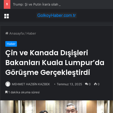
Trump: Şi ve Putin İran’a silah satmayacaklarını söyledi
Menü
Anasayfa
/
Haber
Haber
Çin ve Kanada Dışişleri
Bakanları Kuala Lumpur’da
Görüşme Gerçekleştirdi
MEHMET HAZBİN KAZBEK
Temmuz 13, 2025
0
0
1 dakika okuma süresi