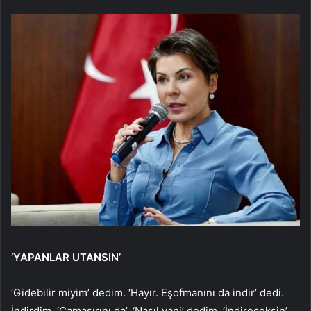
‘YAPANLAR UTANSIN’
‘Gidebilir miyim’ dedim. ‘Hayır. Eşofmanını da indir’ dedi.
İndirdim. ‘Çamaşırını da’, ‘Nasıl yani’ dedim. ‘İndireceksin’