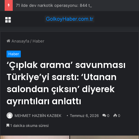
71 ilde dev narkotik operasyonu: 844 tutuklama
Menü
Anasayfa
/
Haber
Haber
‘Çıplak arama’ savunması
Türkiye’yi sarstı: ‘Utanan
salondan çıksın’ diyerek
ayrıntıları anlattı
MEHMET HAZBİN KAZBEK
Temmuz 6, 2026
0
0
1 dakika okuma süresi