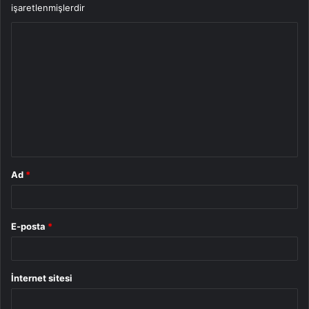
işaretlenmişlerdir
Y
o
r
u
m
*
Ad
*
E-posta
*
İnternet sitesi