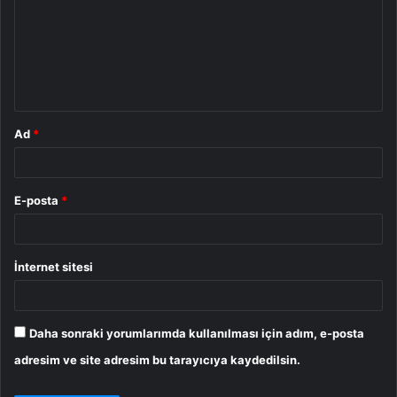
r
u
m
*
Ad
*
E-posta
*
İnternet sitesi
Daha sonraki yorumlarımda kullanılması için adım, e-posta
adresim ve site adresim bu tarayıcıya kaydedilsin.