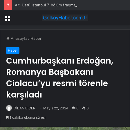
Altı Üstü İstanbul 7. bölüm fragmanı yayınlandı mı?
Menü
Anasayfa
/
Haber
Haber
Cumhurbaşkanı Erdoğan,
Romanya Başbakanı
Ciolacu’yu resmi törenle
karşıladı
DİLAN BİÇER
Mayıs 22, 2024
0
0
1 dakika okuma süresi