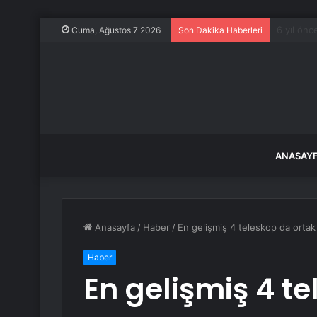
71 ilde 
Cuma, Ağustos 7 2026
Son Dakika Haberleri
ANASAY
Anasayfa
/
Haber
/
En gelişmiş 4 teleskop da ortak
Haber
En gelişmiş 4 t