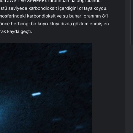
ayında JWST ve SPHEREx tarafından da doğrulandı.
üstü seviyede karbondioksit içerdiğini ortaya koydu.
mosferindeki karbondioksit ve su buharı oranının 8:1
 önce herhangi bir kuyrukluyıldızda gözlemlenmiş en
rak kayda geçti.