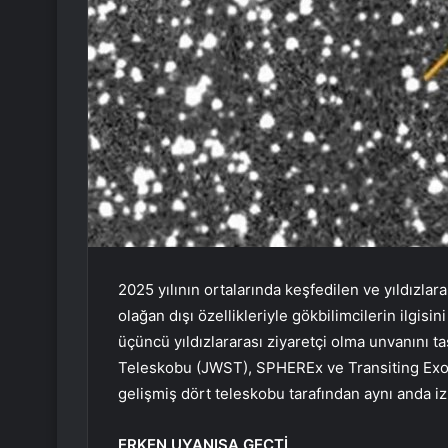
2025 yılının ortalarında keşfedilen ve yıldızlar
olağan dışı özellikleriyle gökbilimcilerin ilgi
üçüncü yıldızlararası ziyaretçi olma unvanını 
Teleskobu (JWST), SPHEREx ve Transiting Exop
gelişmiş dört teleskobu tarafından aynı anda izl
ERKEN UYANIŞA GEÇTİ