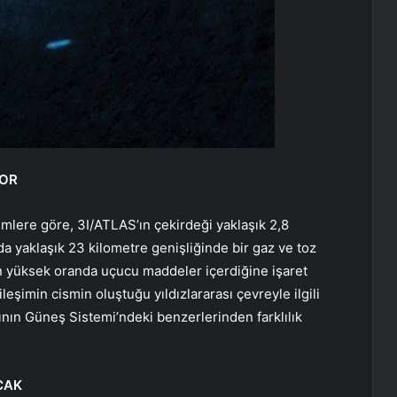
YOR
mlere göre, 3I/ATLAS’ın çekirdeği yaklaşık 2,8
a yaklaşık 23 kilometre genişliğinde bir gaz ve toz
in yüksek oranda uçucu maddeler içerdiğine işaret
leşimin cismin oluştuğu yıldızlararası çevreyle ilgili
sının Güneş Sistemi’ndeki benzerlerinden farklılık
CAK