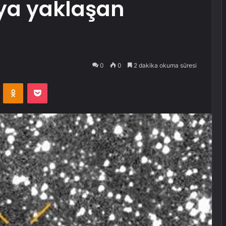
ya yaklaşan
0
0
2 dakika okuma süresi
VKontakte
Odnoklassniki
Pocket