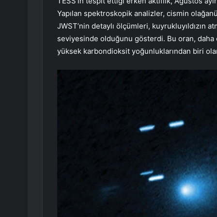
TESS’in tespit ettiği erken aktiflik, Ağustos 
Yapılan spektroskopik analizler, cismin olağan
JWST’nin detaylı ölçümleri, kuyrukluyıldızın at
seviyesinde olduğunu gösterdi. Bu oran, daha
yüksek karbondioksit yoğunluklarından biri ola