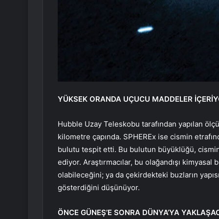
YÜKSEK ORANDA UÇUCU MADDELER İÇERİ
Hubble Uzay Teleskobu tarafından yapılan ölçü
kilometre çapında. SPHEREx ise cismin etrafınd
bulutu tespit etti. Bu bulutun büyüklüğü, cism
ediyor. Araştırmacılar, bu olağandışı kimyasal bi
olabileceğini; ya da çekirdekteki buzların yapı
gösterdiğini düşünüyor.
ÖNCE GÜNEŞ’E SONRA DÜNYA’YA YAKLAŞA