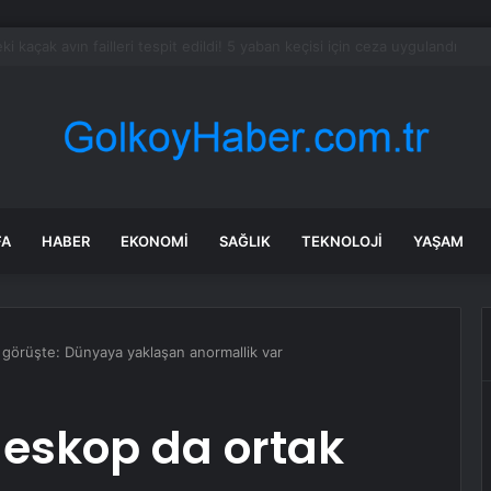
dev narkotik operasyonu: 844 tutuklama
FA
HABER
EKONOMI
SAĞLIK
TEKNOLOJI
YAŞAM
 görüşte: Dünyaya yaklaşan anormallik var
eleskop da ortak