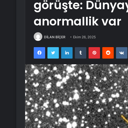
görüşte: Dünya
anormallik var
DİLAN BİÇER
Ekim 26, 2025
Facebook
Twitter
LinkedIn
Tumblr
Pinterest
Reddit