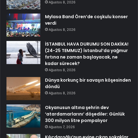
Ağustos 8, 2026
Mylasa Band Ören’de coşkulu konser
verdi
Ağustos 8, 2026
İSTANBUL HAVA DURUMU SON DAKİKA!
(24-25 TEMMUZ) İstanbul’da yağmur
fırtına ne zaman başlayacak, ne
kadar sürecek?
Ağustos 8, 2026
Dünya korkunç bir savaşın köşesinden
döndü
Ağustos 8, 2026
Okyanusun altına şehrin dev
‘atardamarlarını’ döşediler: Günlük
300 milyon litre pompalıyor
Ağustos 7, 2026
Kılıçdaroğlu’nun evine çıkan sokaklar