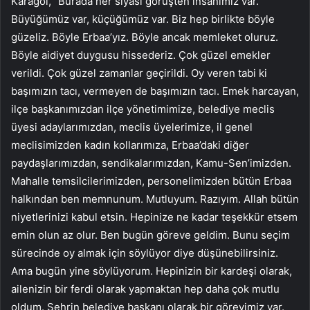
Karagöl, “Burada her siyasi görüşten insanımız var.
Büyüğümüz var, küçüğümüz var. Biz hep birlikte böyle
güzeliz. Böyle Erbaa’yız. Böyle ancak memleket oluruz.
Böyle aidiyet duygusu hissederiz. Çok güzel emekler
verildi. Çok güzel zamanlar geçirildi. Oy veren tabi ki
başımızın tacı, vermeyen de başımızın tacı. Emek harcayan,
ilçe başkanımızdan ilçe yönetimimize, belediye meclis
üyesi adaylarımızdan, meclis üyelerimize, il genel
meclisimizden kadın kollarımıza, Erbaa’daki diğer
paydaşlarımızdan, sendikalarımızdan, Kamu-Sen’imizden.
Mahalle temsilcilerimizden, personelimizden bütün Erbaa
halkından ben memnunum. Mutluyum. Razıyım. Allah bütün
niyetlerinizi kabul etsin. Hepinize ne kadar teşekkür etsem
emin olun az olur. Ben bugün göreve geldim. Bunu seçim
sürecinde oy almak için söylüyor diye düşünebilirsiniz.
Ama bugün yine söylüyorum. Hepinizin bir kardeşi olarak,
ailenizin bir ferdi olarak yapmaktan hep daha çok mutlu
oldum. Şehrin belediye başkanı olarak bir görevimiz var.