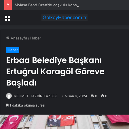
Mylasa Band Ören’de coşkulu konser verdi
Menü
Anasayfa
/
Haber
Haber
Erbaa Belediye Başkanı
Ertuğrul Karagöl Göreve
Başladı
MEHMET HAZBİN KAZBEK
Nisan 6, 2024
0
0
1 dakika okuma süresi