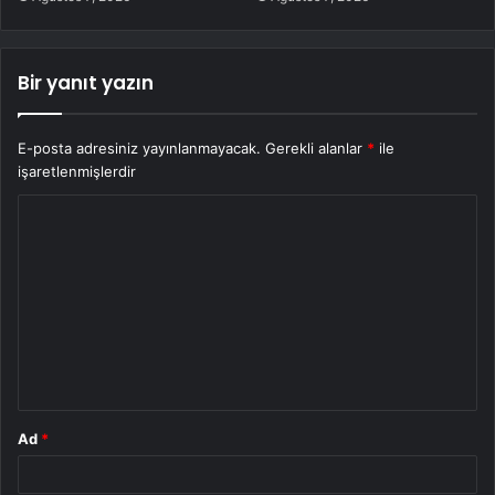
Bir yanıt yazın
E-posta adresiniz yayınlanmayacak.
Gerekli alanlar
*
ile
işaretlenmişlerdir
Y
o
r
u
m
*
Ad
*