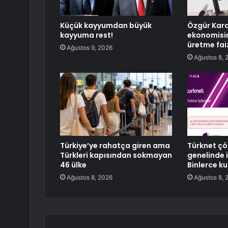
Küçük kayyumdan büyük
Özgür Kara
kayyuma rest!
ekonomisin
üretme faiz
Ağustos 9, 2026
Ağustos 8, 
Türkiye’ye rahatça giren ama
Türknet çö
Türkleri kapısından sokmayan
genelinde i
46 ülke
Binlerce ku
Ağustos 8, 2026
Ağustos 8, 