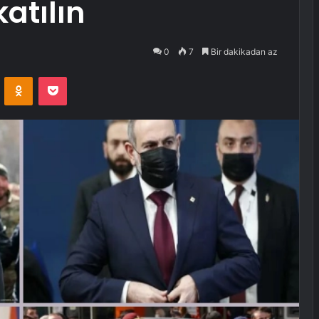
atılın
0
7
Bir dakikadan az
VKontakte
Odnoklassniki
Pocket