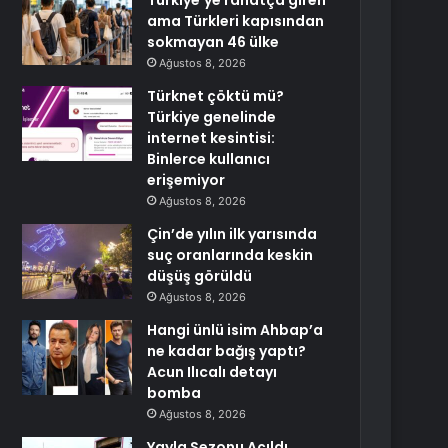
Türkiye’ye rahatça giren
ama Türkleri kapısından
sokmayan 46 ülke
Ağustos 8, 2026
Türknet çöktü mü?
Türkiye genelinde
internet kesintisi:
Binlerce kullanıcı
erişemiyor
Ağustos 8, 2026
Çin’de yılın ilk yarısında
suç oranlarında keskin
düşüş görüldü
Ağustos 8, 2026
Hangi ünlü isim Ahbap’a
ne kadar bağış yaptı?
Acun Ilıcalı detayı
bomba
Ağustos 8, 2026
Yayla Sezonu Açıldı,