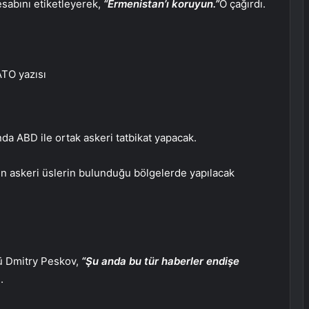
esabını etiketleyerek,
“Ermenistan’ı koruyun.”
O çağırdı.
ATO yazısı
a ABD ile ortak askeri tatbikat yapacak.
ın askeri üslerin bulunduğu bölgelerde yapılacak
sü Dmitry Peskov,
“Şu anda bu tür haberler endişe
.