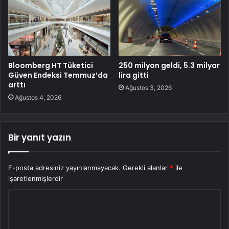
Bloomberg HT Tüketici
250 milyon geldi, 5.3 milyar
Güven Endeksi Temmuz’da
lira gitti
arttı
Ağustos 3, 2026
Ağustos 4, 2026
Bir yanıt yazın
E-posta adresiniz yayınlanmayacak.
Gerekli alanlar
*
ile
işaretlenmişlerdir
Y
o
r