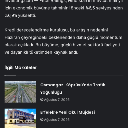
Investing.com — Fitch Ratings, Hindistan’ın mevcut mali yıl
için ekonomik büyüme tahminini önceki %6,5 seviyesinden
%6,9’a yükseltti.
Kredi derecelendirme kuruluşu, bu artışın nedenini
Haziran çeyreğindeki beklenenden daha güçlü momentum
olarak açıkladı. Bu büyüme, güçlü hizmet sektörü faaliyeti
ve dayanıklı tüketimden kaynaklandı.
İlgili Makaleler
Osmangazi Köprüsü’nde Trafik
Yoğunluğu
Ağustos 7, 2026
Erfelek’e Yeni Okul Müjdesi
Ağustos 7, 2026