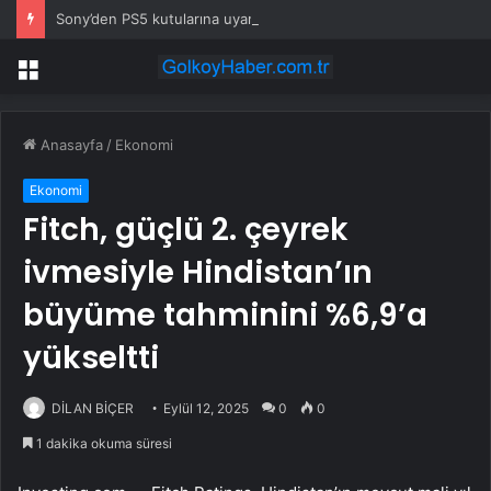
Sony’den PS5 kutularına uyarı: Fiziksel oyunlar sona eriyor
Menü
Anasayfa
/
Ekonomi
Ekonomi
Fitch, güçlü 2. çeyrek
ivmesiyle Hindistan’ın
büyüme tahminini %6,9’a
yükseltti
DİLAN BİÇER
Eylül 12, 2025
0
0
1 dakika okuma süresi