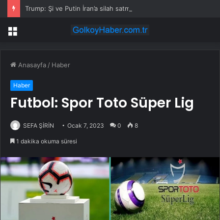
Trump: Şi ve Putin İran’a silah satmayacaklarını söyledi
Menü
Anasayfa
/
Haber
Haber
Futbol: Spor Toto Süper Lig
SEFA ŞİRİN
Ocak 7, 2023
0
8
1 dakika okuma süresi