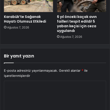
Karabük’te Sağanak
6 yıl önceki kaçak avın
Hayatı Olumsuz Etkiledi
failleri tespit edildi! 5
yaban keçisi için ceza
Ağustos 7, 2026
uygulandı
Ağustos 7, 2026
Bir yanıt yazın
E-posta adresiniz yayınlanmayacak.
Gerekli alanlar
*
ile
işaretlenmişlerdir
Y
o
r
u