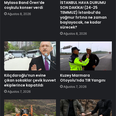
Mylasa Band Ören’de
İSTANBUL HAVA DURUMU
coşkulu konser verdi
SON DAKİKA! (24-25
TEMMUZ) İstanbul’da
Ağustos 8, 2026
yağmur fırtına ne zaman
başlayacak, ne kadar
sürecek?
Ağustos 8, 2026
Kılıçdaroğlu’nun evine
Kuzey Marmara
çıkan sokaklar çevik kuvvet
Otoyolu’nda TIR Yangını
ekiplerince kapatıldı
Ağustos 7, 2026
Ağustos 7, 2026