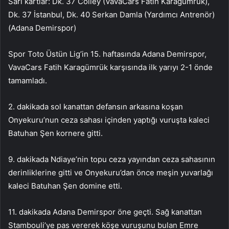
Sarı kartlar: Dk. 37 Colley (VavaCars Fatih Karagümrük),
Dk. 37 İstanbul, Dk. 40 Serkan Damla (Yardımcı Antrenör)
(Adana Demirspor)
Spor Toto Üstün Lig’in 15. haftasında Adana Demirspor,
VavaCars Fatih Karagümrük karşısında ilk yarıyı 2-1 önde
tamamladı.
2. dakikada sol kanattan defansın arkasına koşan
Onyekuru’nun ceza sahası içinden yaptığı vuruşta kaleci
Batuhan Şen kornere gitti.
9. dakikada Ndiaye’nin topu ceza yayından ceza sahasının
derinliklerine gitti ve Onyekuru’dan önce meşin yuvarlağı
kaleci Batuhan Şen domine etti.
11. dakikada Adana Demirspor öne geçti. Sağ kanattan
Stambouli’ye pas vererek köşe vuruşunu bulan Emre