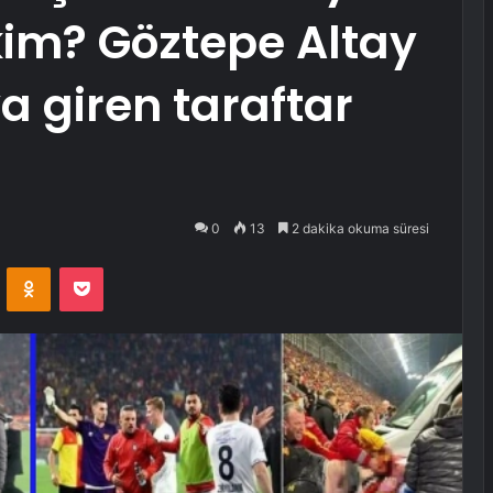
kim? Göztepe Altay
 giren taraftar
0
13
2 dakika okuma süresi
VKontakte
Odnoklassniki
Pocket