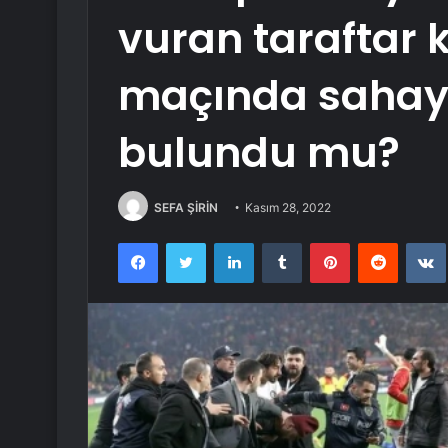
vuran taraftar 
maçında sahaya
bulundu mu?
SEFA ŞİRİN
Kasım 28, 2022
Facebook
Twitter
LinkedIn
Tumblr
Pinterest
Reddit