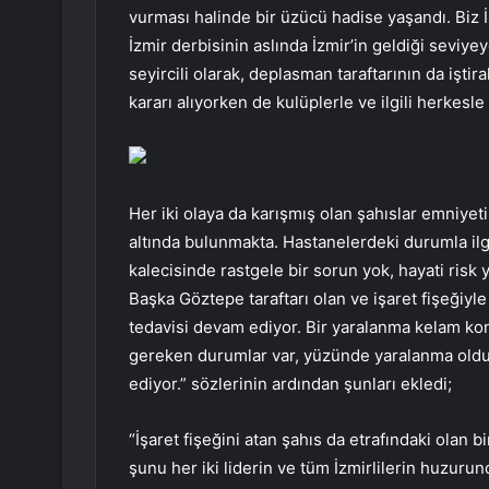
vurması halinde bir üzücü hadise yaşandı. Biz İz
İzmir derbisinin aslında İzmir’in geldiği seviy
seyircili olarak, deplasman taraftarının da işti
kararı alıyorken de kulüplerle ve ilgili herkesle
Her iki olaya da karışmış olan şahıslar emniyeti
altında bulunmakta. Hastanelerdeki durumla ilgi
kalecisinde rastgele bir sorun yok, hayati risk
Başka Göztepe taraftarı olan ve işaret fişeğiyl
tedavisi devam ediyor. Bir yaralanma kelam konu
gereken durumlar var, yüzünde yaralanma olduğ
ediyor.” sözlerinin ardından şunları ekledi;
“İşaret fişeğini atan şahıs da etrafındaki olan 
şunu her iki liderin ve tüm İzmirlilerin huzuru