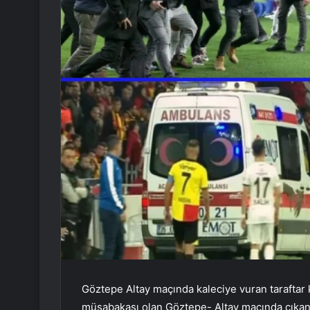
Göztepe Altay maçında kaleciye vuran taraftar 
müsabakası olan Göztepe- Altay maçında çıkan 