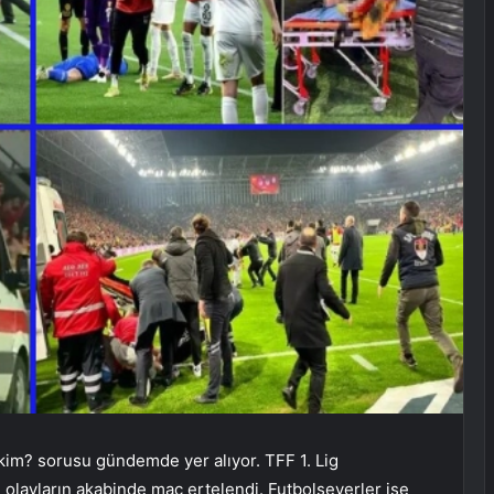
kim? sorusu gündemde yer alıyor. TFF 1. Lig
olayların akabinde maç ertelendi. Futbolseverler ise