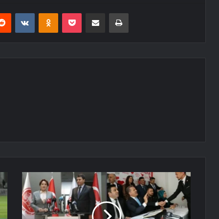
erest
Reddit
VKontakte
Odnoklassniki
Pocket
E-Posta ile paylaş
Yazdır