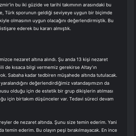
mir’in bu iki güzide ve tarihi takımının arasındaki bu
eye, Türk sporunun geldiği seviyeye uygun bir biçimde
rakiyle olmasının uygun olacağını değerlendirmiştik. Bu
 istişare ederek bu kararı almıştık.
mizce nezaret altına alındı. Şu anda 13 kişi nezaret
li de kısaca bilgi vermemiz gerekirse Altay’ın
 yok. Sabaha kadar tedbiren müşahede altında tutulacak.
e yaralandığını değerlendirdiğimiz vatandaşımızın da
su olduğu için de estetik bir grup dikişlerin atılması
u için birtakım düşünceler var. Tedavi süreci devam
bireyler de nezaret altında. Şunu size temin ederim. Yani
nda temin ederim. Bu olayın peşi bırakılmayacak. En ince