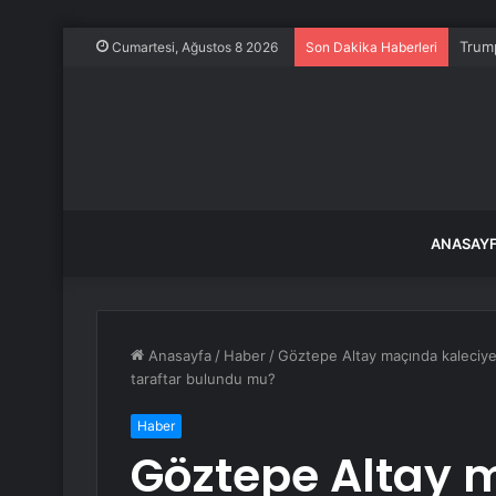
Trump
Cumartesi, Ağustos 8 2026
Son Dakika Haberleri
ANASAY
Anasayfa
/
Haber
/
Göztepe Altay maçında kaleciye
taraftar bulundu mu?
Haber
Göztepe Altay 