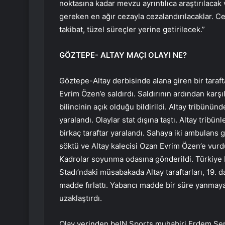
noktasına kadar mevzu ayrıntılıca araştırılacak 
gereken en ağır cezayla cezalandırılacaklar. C
takibat, tüzel süreçler yerine getirilecek.”
GÖZTEPE- ALTAY MAÇI OLAYI NE?
Göztepe-Altay derbisinde alana giren bir taraft
Evrim Özen’e saldırdı. Saldırının ardından karşıl
bilincinin açık olduğu bildirildi. Altay tribününd
yaralandı. Olaylar stat dışına taştı. Altay tribü
birkaç taraftar yaralandı. Sahaya iki ambulans gi
söktü ve Altay kalecisi Ozan Evrim Özen’e vurd
Kadrolar soyunma odasına gönderildi. Türkiye F
Stadı’ndaki müsabakada Altay taraftarları, 19.
madde fırlattı. Yabancı madde bir süre yanmaya
uzaklaştırdı.
Olay yerinden beIN Sports muhabiri Erdem Şen,