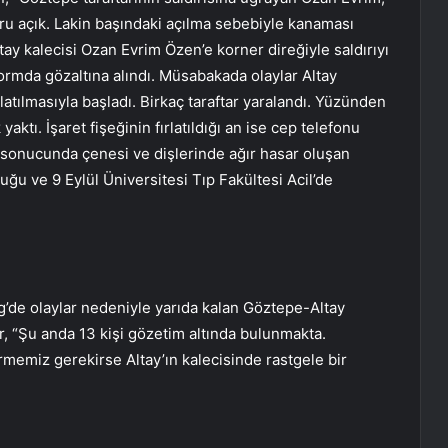
uuru açık. Lakin başındaki açılma sebebiyle kanaması
tay kalecisi Ozan Evrim Özen’e korner direğiyle saldırıyı
 formda gözaltına alındı. Müsabakada olaylar Altay
latılmasıyla başladı. Birkaç taraftar yaralandı. Yüzünden
yaktı. İşaret fişeğinin fırlatıldığı an ise cep telefonu
 sonucunda çenesi ve dişlerinde ağır hasar oluşan
ğu ve 9 Eylül Üniversitesi Tıp Fakültesi Acil’de
ig’de olaylar nedeniyle yarıda kalan Göztepe-Altay
er, “Şu anda 13 kişi gözetim altında bulunmakta.
ermemiz gerekirse Altay’ın kalecisinde rastgele bir