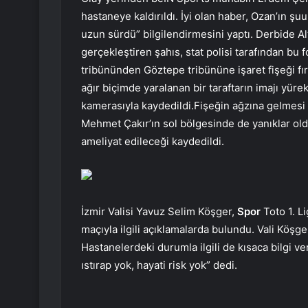
hastaneye kaldırıldı. İyi olan haber, Ozan’ın ş
uzun sürdü” bilgilendirmesini yaptı. Derbide Al
gerçekleştiren şahıs, stat polisi tarafından bu
tribününden Göztepe tribününe işaret fişeği fır
ağır biçimde yaralanan bir taraftarın imajı yürek 
kamerasıyla kaydedildi.Fişeğin ağzına gelmesi
Mehmet Çakır’ın sol bölgesinde de yanıklar oldu
ameliyat edileceği kaydedildi.
İzmir Valisi Yavuz Selim Köşger,
Spor
Toto 1. L
maçıyla ilgili açıklamalarda bulundu. Vali Köşg
Hastanelerdeki durumla ilgili de kısaca bilgi v
ıstırap yok, hayati risk yok” dedi.