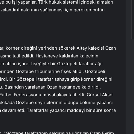
ve bu işi yapanlar, Türk hukuk sistemi içindeki almaları
ezalandırılmalarının sağlanması için gereken bütün
ar, korner direğini yerinden sökerek Altay kalecisi Ozan
aşma tatil edildi. Hastaneye kaldırılan kalecinin
en atılan işaret fişeğiyle bir Göztepeli taraftar ağır
nlerinden Göztepe tribünlerine fişek atıldı. Göztepeli
rdi. Bir Göztepeli taraftar sahaya girip korner direğini
u. Başından yaralanan Ozan hastaneye kaldırıldı.
utbol Federasyonu müsabakayı tatil etti. Gürsel Aksel
 dakikada Göztepe seyircilerinin olduğu bölüme yabancı
 devam etti. Taraftarlar yabancı maddeyi bir süre sonra
 “Göztepe taraftarının saldırısına uğrayan Ozan Evrim,