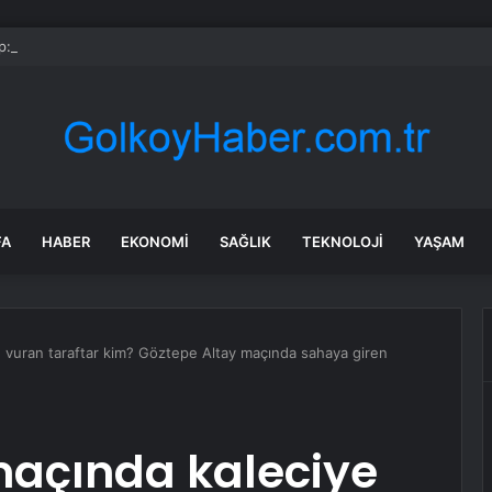
: Şi ve Putin İran’a silah satmayacaklarını söyledi
FA
HABER
EKONOMI
SAĞLIK
TEKNOLOJI
YAŞAM
 vuran taraftar kim? Göztepe Altay maçında sahaya giren
maçında kaleciye