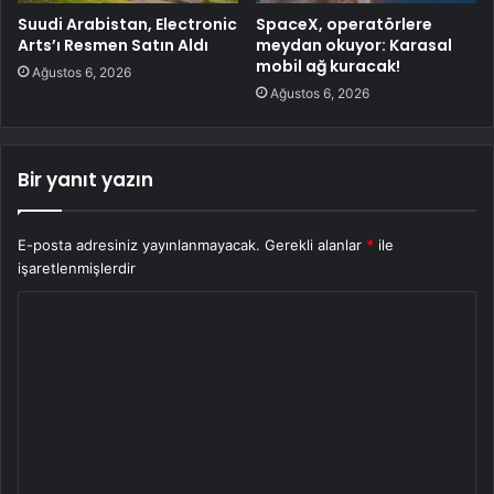
Suudi Arabistan, Electronic
SpaceX, operatörlere
Arts’ı Resmen Satın Aldı
meydan okuyor: Karasal
mobil ağ kuracak!
Ağustos 6, 2026
Ağustos 6, 2026
Bir yanıt yazın
E-posta adresiniz yayınlanmayacak.
Gerekli alanlar
*
ile
işaretlenmişlerdir
Y
o
r
u
m
*