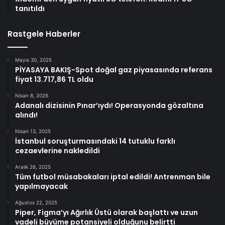
tanıtıldı
Rastgele Haberler
Mayıs 30, 2025
PİYASAYA BAKIŞ-Spot doğal gaz piyasasında referans
fiyat 13.717,86 TL oldu
Nisan 8, 2026
Adanalı dizisinin Pınar’ıydı! Operasyonda gözaltına
alındı!
Nisan 13, 2025
İstanbul soruşturmasındaki 14 tutuklu farklı
cezaevlerine nakledildi
Aralık 26, 2025
Tüm futbol müsabakaları iptal edildi! Antrenman bile
yapılmayacak
Ağustos 22, 2025
Piper, Figma’yı Ağırlık Üstü olarak başlattı ve uzun
vadeli büyüme potansiyeli olduğunu belirtti