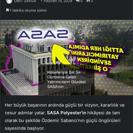
ÜMİT SAVĞA
Haziran 16, 2024
0
0
1 dakika okuma süresi
Her büyük başarının ardında güçlü bir vizyon, kararlılık ve
cesur adımlar yatar.
SASA Polyester’in
hikâyesi de tam
olarak bu şekilde Özdemir Sabancı’nın güçlü öngörüleri
sayesinde başlıyor.