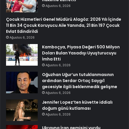
Ağustos 6, 2026
Çocuk Hizmetleri Genel Müdürü Alagöz: 2026 Yılı İçinde
11 Bin 34 Çocuk Koruyucu Aile Yanında, 21 Bin 197 Çocuk
Evlat Edindirildi
Ağustos 6, 2026
Kamboçya, Piyasa Değeri 500 Milyon
Doları Bulan Yasadışı Uyuşturucuyu
İmha Etti
Ağustos 6, 2026
Oğuzhan Uğur’un tutuklanmasının
ardından Serdar Ortaç Saygı1
gecesiyle ilgili beklenmedik gelişme
Ağustos 6, 2026
Jennifer Lopez’ten küvette iddialı
doğum günü kutlaması
Ağustos 6, 2026
Ukrayna İran gemisini vurdu