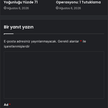
Yoğunluğu Yüzde 71
Operasyonu: 1 Tutuklama
Ağustos 6, 2026
Ağustos 6, 2026
Bir yanıt yazın
E-posta adresiniz yayınlanmayacak.
Gerekli alanlar
*
ile
işaretlenmişlerdir
Y
o
r
u
m
*
Ad
*