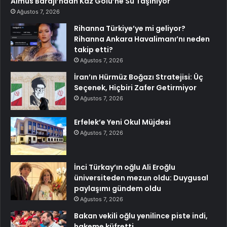
Almus Barajı’ndan Kaz Gölü’ne Su Taşınıyor
Ağustos 7, 2026
Rihanna Türkiye’ye mi geliyor?
Rihanna Ankara Havalimanı’nı neden
takip etti?
Ağustos 7, 2026
İran’ın Hürmüz Boğazı Stratejisi: Üç
Seçenek, Hiçbiri Zafer Getirmiyor
Ağustos 7, 2026
Erfelek’e Yeni Okul Müjdesi
Ağustos 7, 2026
İnci Türkay’ın oğlu Ali Eroğlu
üniversiteden mezun oldu: Duygusal
paylaşımı gündem oldu
Ağustos 7, 2026
Bakan vekili oğlu yenilince piste indi,
hakeme küfretti