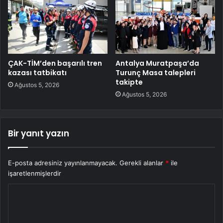
ÇAK-TİM’den başarılı tren
Antalya Muratpaşa’da
kazası tatbikatı
Turunç Masa talepleri
takipte
Ağustos 5, 2026
Ağustos 5, 2026
Bir yanıt yazın
E-posta adresiniz yayınlanmayacak.
Gerekli alanlar
*
ile
işaretlenmişlerdir
Y
o
r