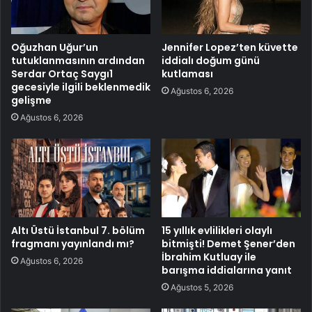
Oğuzhan Uğur’un
Jennifer Lopez’ten küvette
tutuklanmasının ardından
iddialı doğum günü
Serdar Ortaç Saygı1
kutlaması
gecesiyle ilgili beklenmedik
Ağustos 6, 2026
gelişme
Ağustos 6, 2026
Altı Üstü İstanbul 7. bölüm
15 yıllık evlilikleri olaylı
fragmanı yayınlandı mı?
bitmişti! Demet Şener’den
İbrahim Kutluay ile
Ağustos 6, 2026
barışma iddialarına yanıt
Ağustos 5, 2026