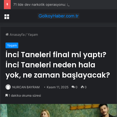
71 ilde dev narkotik operasyonu: 844 tutuklama
Menü
Anasayfa
/
Yaşam
Yaşam
İnci Taneleri final mi yaptı?
İnci Taneleri neden hala
yok, ne zaman başlayacak?
NURCAN BAYRAM
Kasım 11, 2025
0
0
1 dakika okuma süresi