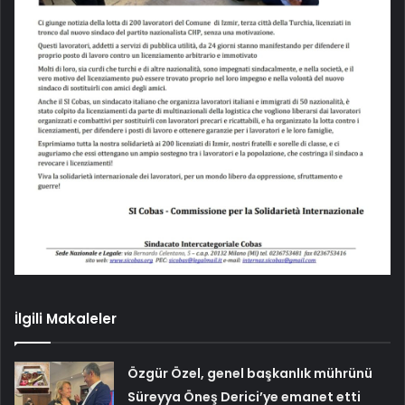
İlgili Makaleler
Özgür Özel, genel başkanlık mührünü
Süreyya Öneş Derici’ye emanet etti