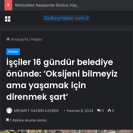
Motosiklet Kazasında Sürücü Hayatını Kaybetti
Menü
Anasayfa
/
Haber
Haber
İşçiler 16 gündür belediye
önünde: ‘Oksijeni bilmeyiz
ama yaşamak için
direnmek şart’
MEHMET HAZBİN KAZBEK
Haziran 8, 2024
0
0
1 dakika okuma süresi