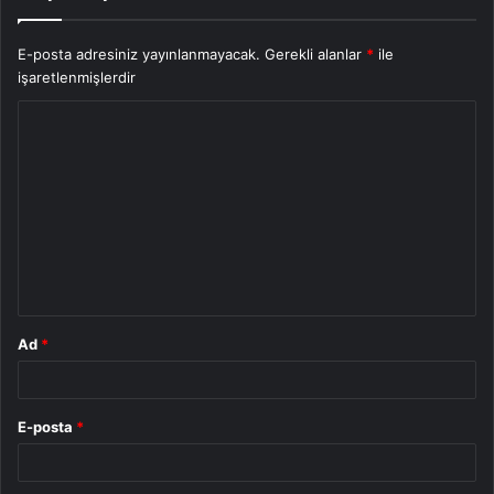
E-posta adresiniz yayınlanmayacak.
Gerekli alanlar
*
ile
işaretlenmişlerdir
Y
o
r
u
m
*
Ad
*
E-posta
*