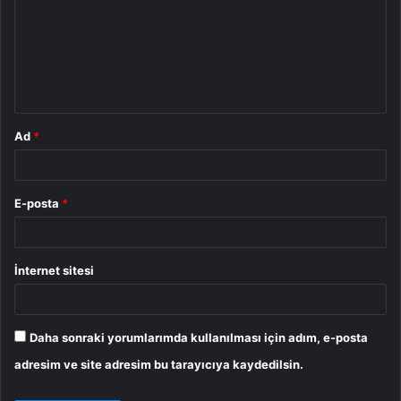
r
u
m
*
Ad
*
E-posta
*
İnternet sitesi
Daha sonraki yorumlarımda kullanılması için adım, e-posta
adresim ve site adresim bu tarayıcıya kaydedilsin.