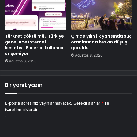
Türknet çöktü mü? Türkiye
Çin’de yılın ilk yarısında suç
genelinde internet
oranlarında keskin düşüş
kesintisi: Binlerce kullanıcı
görüldü
erişemiyor
Ağustos 8, 2026
Ağustos 8, 2026
Bir yanıt yazın
E-posta adresiniz yayınlanmayacak.
Gerekli alanlar
*
ile
işaretlenmişlerdir
Y
o