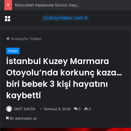
Motosiklet Kazasında Sürücü Hayatını Kaybetti
Menü
Anasayfa
/
Haber
Haber
İstanbul Kuzey Marmara
Otoyolu’nda korkunç kaza…
biri bebek 3 kişi hayatını
kaybetti
ÜMİT SAVĞA
Temmuz 6, 2026
0
0
Bir dakikadan az