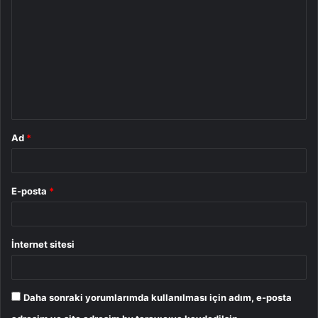
o
r
u
m
*
Ad
*
E-posta
*
İnternet sitesi
Daha sonraki yorumlarımda kullanılması için adım, e-posta