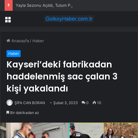
Yayla Sezonu Açıldı, Tulum Peyniri Üreticileri Çalışmalara Başladı
Menü
Anasayfa
/
Haber
Haber
Kayseri’deki fabrikadan
haddelenmiş sac çalan 3
kişi yakalandı
ŞİFA CAN BORAN
Şubat 3, 2023
0
10
Bir dakikadan az