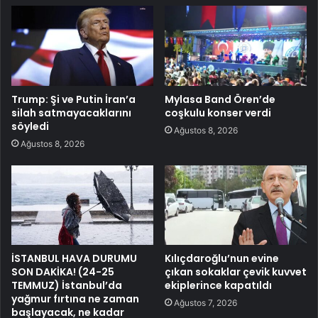
Trump: Şi ve Putin İran’a
Mylasa Band Ören’de
silah satmayacaklarını
coşkulu konser verdi
söyledi
Ağustos 8, 2026
Ağustos 8, 2026
İSTANBUL HAVA DURUMU
Kılıçdaroğlu’nun evine
SON DAKİKA! (24-25
çıkan sokaklar çevik kuvvet
TEMMUZ) İstanbul’da
ekiplerince kapatıldı
yağmur fırtına ne zaman
Ağustos 7, 2026
başlayacak, ne kadar