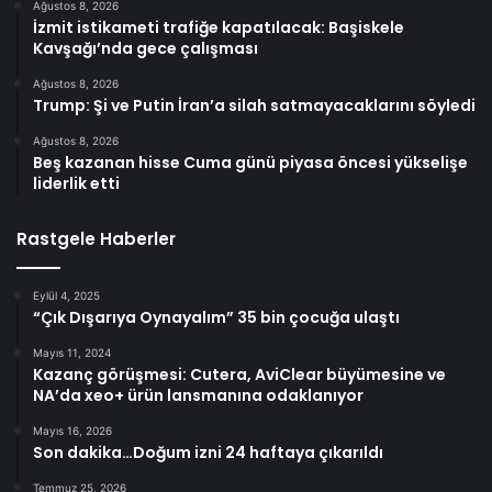
Ağustos 8, 2026
İzmit istikameti trafiğe kapatılacak: Başiskele
Kavşağı’nda gece çalışması
Ağustos 8, 2026
Trump: Şi ve Putin İran’a silah satmayacaklarını söyledi
Ağustos 8, 2026
Beş kazanan hisse Cuma günü piyasa öncesi yükselişe
liderlik etti
Rastgele Haberler
Eylül 4, 2025
“Çık Dışarıya Oynayalım” 35 bin çocuğa ulaştı
Mayıs 11, 2024
Kazanç görüşmesi: Cutera, AviClear büyümesine ve
NA’da xeo+ ürün lansmanına odaklanıyor
Mayıs 16, 2026
Son dakika…Doğum izni 24 haftaya çıkarıldı
Temmuz 25, 2026