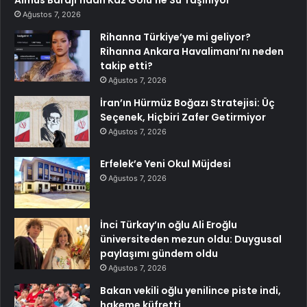
Almus Barajı’ndan Kaz Gölü’ne Su Taşınıyor
Ağustos 7, 2026
Rihanna Türkiye’ye mi geliyor?
Rihanna Ankara Havalimanı’nı neden
takip etti?
Ağustos 7, 2026
İran’ın Hürmüz Boğazı Stratejisi: Üç
Seçenek, Hiçbiri Zafer Getirmiyor
Ağustos 7, 2026
Erfelek’e Yeni Okul Müjdesi
Ağustos 7, 2026
İnci Türkay’ın oğlu Ali Eroğlu
üniversiteden mezun oldu: Duygusal
paylaşımı gündem oldu
Ağustos 7, 2026
Bakan vekili oğlu yenilince piste indi,
hakeme küfretti