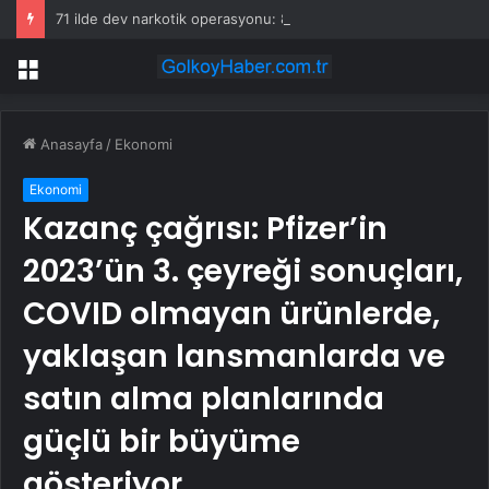
71 ilde dev narkotik operasyonu: 844 tutuklama
Menü
Anasayfa
/
Ekonomi
Ekonomi
Kazanç çağrısı: Pfizer’in
2023’ün 3. çeyreği sonuçları,
COVID olmayan ürünlerde,
yaklaşan lansmanlarda ve
satın alma planlarında
güçlü bir büyüme
gösteriyor