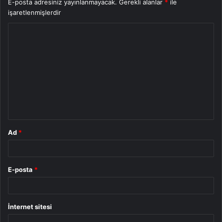
E-posta adresiniz yayınlanmayacak.
Gerekli alanlar
*
ile
işaretlenmişlerdir
Y
o
r
u
m
*
Ad
*
E-posta
*
İnternet sitesi