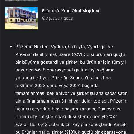
Erfelek’e Yeni Okul Müjdesi
Ağustos 7, 2026
Pfizer’in Nurtec, Vydura, Oxbryta, Vyndaqel ve
Prevnar dahil olmak üzere COVID dışı ürünleri güçlü
bir büyüme gösterdi ve şirket, bu ürünler için tüm yıl
boyunca %6-8 operasyonel gelir artışı sağlama
yolunda ilerliyor. Pfizer’in Seagen’i satın alma
teklifinin 2023 sonu veya 2024 başında
tamamlanması bekleniyor ve şirket şu ana kadar satın
alma finansmanından 31 milyar dolar topladı. Pfizer’in
üçüncü çeyrekte hisse başına kazancı, Paxlovid ve
Comirnaty satışlarındaki düşüşler nedeniyle %41
azaldı. Bu, 0,42 dolarlık bir kayıpla sonuçlandı. Ancak,
bu ürünler hariç, şirket %10’luk güçlü bir operasyonel