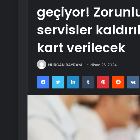
geçiyor! Zorun
servisler kaldı
kart verilecek
NURCAN BAYRAM
Nisan 26, 2024
Facebook
Twitter
LinkedIn
Tumblr
Pinterest
Reddit