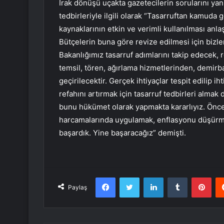
Irak dönüşü uçakta gazetecilerin sorularını y
tedbirleriyle ilgili olarak “Tasarruftan kamuda
kaynaklarının etkin ve verimli kullanılması anlaş
Bütçelerin buna göre revize edilmesi için bizl
Bakanlığımız tasarruf adımlarını takip edecek, 
temsil, tören, ağırlama hizmetlerinden, demir
geçirilecektir. Gerçek ihtiyaçlar tespit edilip i
refahını artırmak için tasarruf tedbirleri alma
bunu hükümet olarak yapmakta kararlıyız. Öncel
harcamalarında uygulamak, enflasyonu düşürme
başardık. Yine başaracağız” demişti.
Facebook
Twitter
LinkedIn
Tumblr
Pint
Paylaş