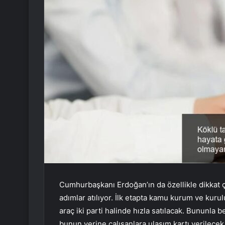
Cumhurbaşkanı Erdoğan’ın da özellikle dikkat 
adımlar atılıyor. İlk etapta kamu kurum ve kurulu
araç iki parti halinde hızla satılacak. Bununla 
bunun yerine çalışanlara ulaşım kartı verilecek