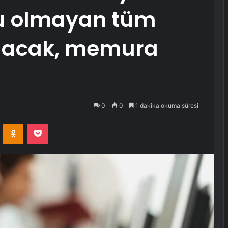
lu olmayan tüm
rılacak, memura
0
0
1 dakika okuma süresi
VKontakte
Odnoklassniki
Pocket