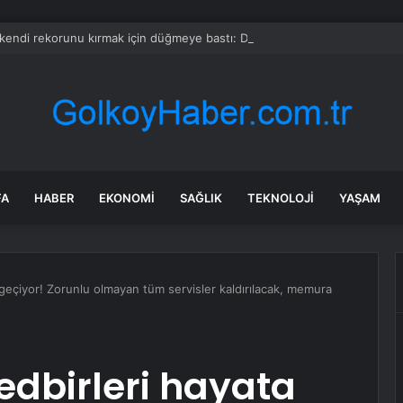
kendi rekorunu kırmak için düğmeye bastı: Dünyanın dengesini değiştir
FA
HABER
EKONOMI
SAĞLIK
TEKNOLOJI
YAŞAM
 geçiyor! Zorunlu olmayan tüm servisler kaldırılacak, memura
edbirleri hayata