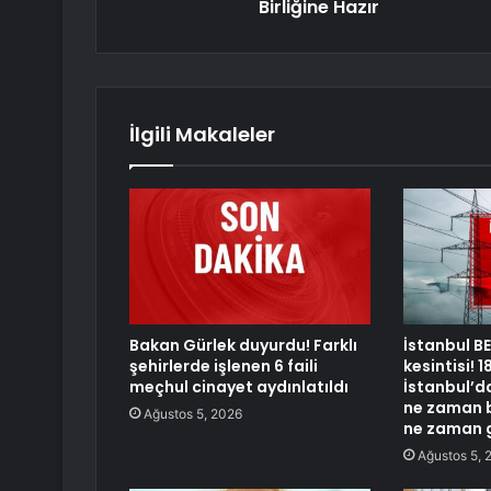
Birliğine Hazır
İlgili Makaleler
Bakan Gürlek duyurdu! Farklı
İstanbul B
şehirlerde işlenen 6 faili
kesintisi!
meçhul cinayet aydınlatıldı
İstanbul’da
ne zaman b
Ağustos 5, 2026
ne zaman 
Ağustos 5, 