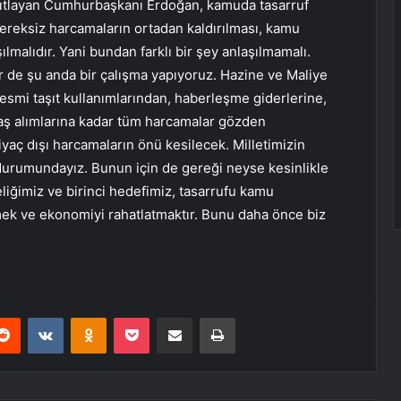
anıtlayan Cumhurbaşkanı Erdoğan, kamuda tasarruf
 gereksiz harcamaların ortadan kaldırılması, kamu
ılmalıdır. Yani bundan farklı bir şey anlaşılmamalı.
er de şu anda bir çalışma yapıyoruz. Hazine ve Maliye
resmi taşıt kullanımlarından, haberleşme giderlerine,
baş alımlarına kadar tüm harcamalar gözden
htiyaç dışı harcamaların önü kesilecek. Milletimizin
k durumundayız. Bunun için de gereği neyse kesinlikle
iğimiz ve birinci hedefimiz, tasarrufu kamu
k ve ekonomiyi rahatlatmaktır. Bunu daha önce biz
erest
Reddit
VKontakte
Odnoklassniki
Pocket
E-Posta ile paylaş
Yazdır