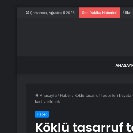
Ülke 
Çarşamba, Ağustos 5 2026
Son Dakika Haberleri
ANASAY
Anasayfa
/
Haber
/
Köklü tasarruf tedbirleri hayata
kart verilecek
Haber
Köklü tasarruf t