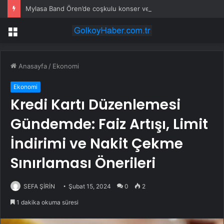
Mylasa Band Ören’de coşkulu konser verdi
Menü
Anasayfa
/
Ekonomi
Ekonomi
Kredi Kartı Düzenlemesi
Gündemde: Faiz Artışı, Limit
İndirimi ve Nakit Çekme
Sınırlaması Önerileri
SEFA ŞİRİN
Şubat 15, 2024
0
2
1 dakika okuma süresi