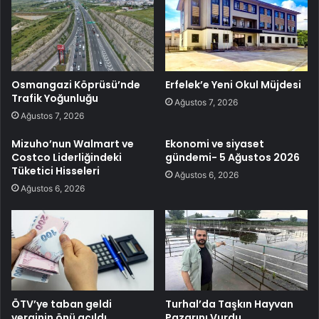
Osmangazi Köprüsü’nde
Erfelek’e Yeni Okul Müjdesi
Trafik Yoğunluğu
Ağustos 7, 2026
Ağustos 7, 2026
Mizuho’nun Walmart ve
Ekonomi ve siyaset
Costco Liderliğindeki
gündemi- 5 Ağustos 2026
Tüketici Hisseleri
Ağustos 6, 2026
Ağustos 6, 2026
ÖTV’ye taban geldi
Turhal’da Taşkın Hayvan
verginin önü açıldı
Pazarını Vurdu