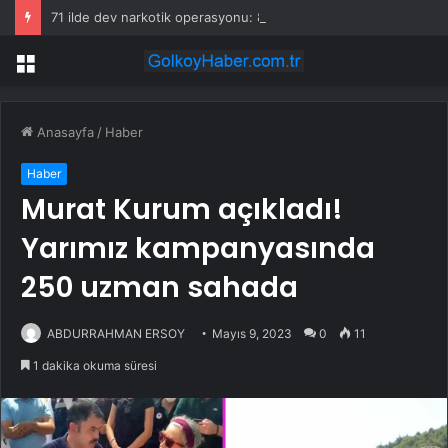
71 ilde dev narkotik operasyonu: 844 tutuklama
Menü
Anasayfa
/
Haber
Haber
Murat Kurum açıkladı!
Yarımız kampanyasında
250 uzman sahada
ABDURRAHMAN ERSOY
Mayıs 9, 2023
0
11
1 dakika okuma süresi