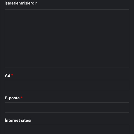
işaretlenmişlerdir
Y
o
r
u
m
*
Ad
*
E-posta
*
İnternet sitesi