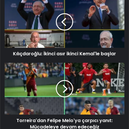
Kılıçdaroğlu: İkinci asır ikinci Kemal'le başlar
Torreira'dan Felipe Melo'ya çarpıcı yanıt:
Mücadeleye devam edeceğiz