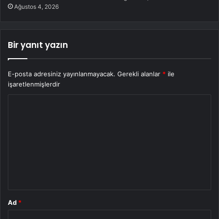
Ağustos 4, 2026
Bir yanıt yazın
E-posta adresiniz yayınlanmayacak.
Gerekli alanlar
*
ile
işaretlenmişlerdir
Y
o
r
u
m
*
Ad
*