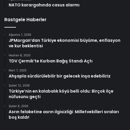
NATO karargahında casus alarmı
Rastgele Haberler
Ağustos 1, 2026
JPMorgan’dan Türkiye ekonomisi büyüme, enflasyon
ve kur beklentisi
Haziran 8, 2025
TDV Çermik’te Kurban Bağış Standı Açtı
Mart 7, 2025
Ahşapla sürdürülebilir bir gelecek inşa edebiliriz
Şubat 12, 2026
Türkiye’nin en kalabalık köyü belli oldu: Birçok ilçe
nüfusunu geçti
Şubat 8, 2026
Asrın felaketine asrın ilgisizliği: Milletvekilleri sıraları
boş kaldı!