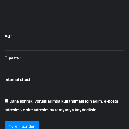
u
m
*
Ad
*
E-posta
*
İnternet sitesi
Daha sonraki yorumlarımda kullanılması için adım, e-posta
adresim ve site adresim bu tarayıcıya kaydedilsin.