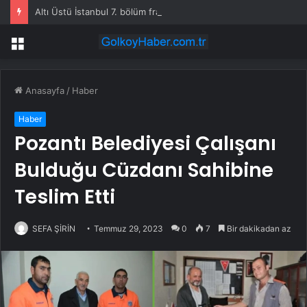
Altı Üstü İstanbul 7. bölüm fragmanı yayınlandı mı?
Menü
Anasayfa
/
Haber
Haber
Pozantı Belediyesi Çalışanı
Bulduğu Cüzdanı Sahibine
Teslim Etti
SEFA ŞİRİN
Temmuz 29, 2023
0
7
Bir dakikadan az