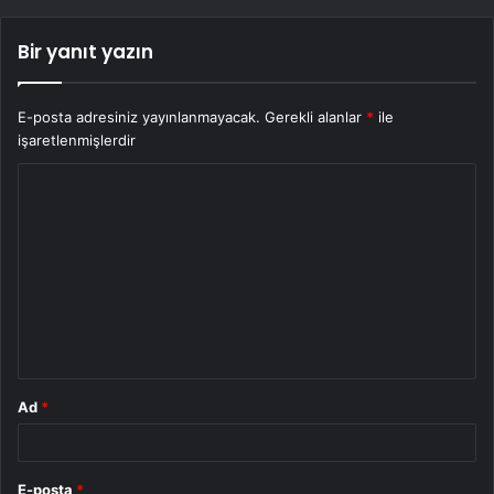
Bir yanıt yazın
E-posta adresiniz yayınlanmayacak.
Gerekli alanlar
*
ile
işaretlenmişlerdir
Y
o
r
u
m
*
Ad
*
E-posta
*