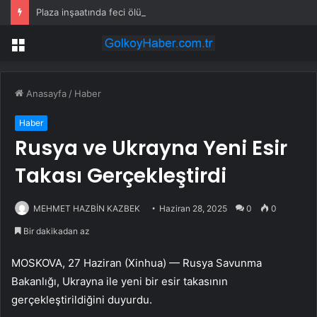
Plaza inşaatında feci ölüm
Menü
Anasayfa
/
Haber
Haber
Rusya ve Ukrayna Yeni Esir
Takası Gerçekleştirdi
MEHMET HAZBİN KAZBEK
Haziran 28, 2025
0
0
Bir dakikadan az
MOSKOVA, 27 Haziran (Xinhua) — Rusya Savunma
Bakanlığı, Ukrayna ile yeni bir esir takasının
gerçekleştirildiğini duyurdu.