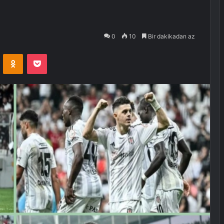
0
10
Bir dakikadan az
VKontakte
Odnoklassniki
Pocket