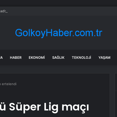
d’dan dikkat çeken iddia: İran’ın gizli planı deşifre oldu
FA
HABER
EKONOMI
SAĞLIK
TEKNOLOJI
YAŞAM
 ertelendi
ü Süper Lig maçı