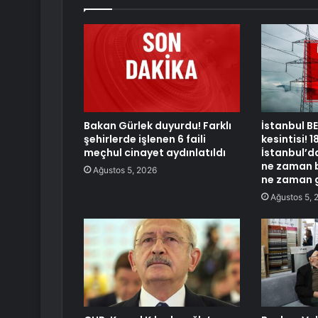
Bakan Gürlek duyurdu! Farklı
İstanbul B
şehirlerde işlenen 6 faili
kesintisi!
meçhul cinayet aydınlatıldı
İstanbul’da
ne zaman b
Ağustos 5, 2026
ne zaman 
Ağustos 5, 