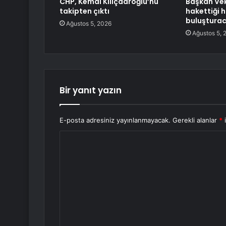
CHP, Kemal Kılıçdaroğlu’nu
Başkan Veki
takipten çıktı
hakettiği 
buluşturac
Ağustos 5, 2026
Ağustos 5, 
Bir yanıt yazın
E-posta adresiniz yayınlanmayacak.
Gerekli alanlar
*
i
Y
o
r
u
m
*