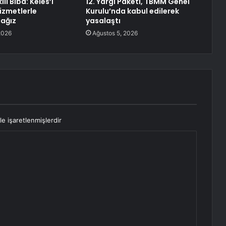
li Biba: Keles’i
12. Yargı Paketi, TBMM Genel
hizmetlerle
Kurulu’nda kabul edilerek
ağız
yasalaştı
2026
Ağustos 5, 2026
le işaretlenmişlerdir