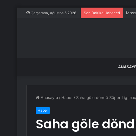
Mossa
Çarşamba, Ağustos 5 2026
Son Dakika Haberleri
ANASAY
Anasayfa
/
Haber
/
Saha göle döndü Süper Lig maçı
Haber
Saha göle dönd