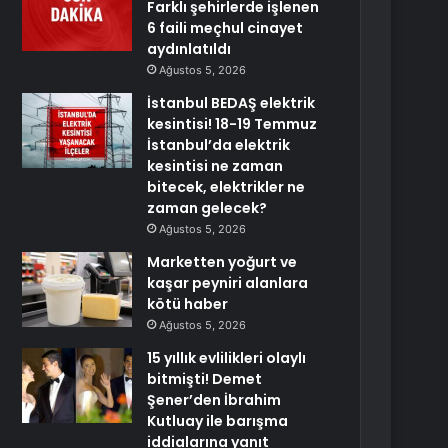
Farklı şehirlerde işlenen
6 faili meçhul cinayet
aydınlatıldı
Ağustos 5, 2026
İstanbul BEDAŞ elektrik
kesintisi! 18-19 Temmuz
İstanbul’da elektrik
kesintisi ne zaman
bitecek, elektrikler ne
zaman gelecek?
Ağustos 5, 2026
Marketten yoğurt ve
kaşar peyniri alanlara
kötü haber
Ağustos 5, 2026
15 yıllık evlilikleri olaylı
bitmişti! Demet
Şener’den İbrahim
Kutluay ile barışma
iddialarına yanıt