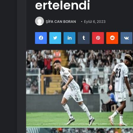
ertelendi
ŞİFA CAN BORAN
Eylül 6, 2023
Facebook
Twitter
LinkedIn
Tumblr
Pinterest
Reddit