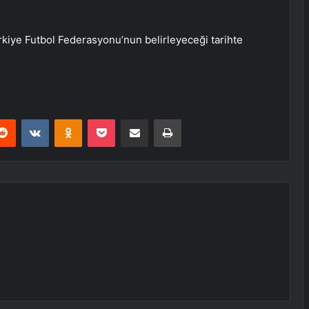
iye Futbol Federasyonu’nun belirleyeceği tarihte
erest
Reddit
VKontakte
Odnoklassniki
Pocket
E-Posta ile paylaş
Yazdır