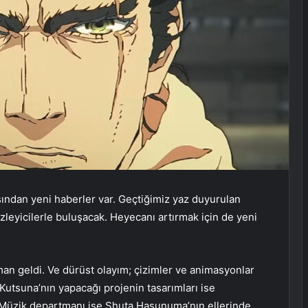
ndan yeni haberler var. Geçtiğimiz yaz duyurulan
 izleyicilerle buluşacak. Heyecanı artırmak için de yeni
man geldi. Ve dürüst olayım; çizimler ve animasyonlar
utsuna’nın yapacağı projenin tasarımları ise
. Müzik departmanı ise Shuta Hasunuma’nın ellerinde.