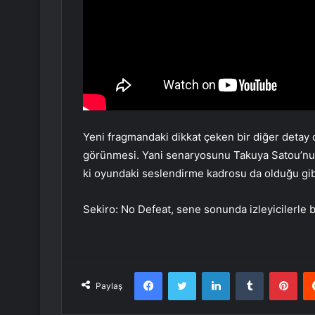
Yeni fragmandaki dikkat çeken bir diğer detay
görünmesi. Yani senaryosunu Takuya Satou’nun
ki oyundaki seslendirme kadrosu da olduğu gib
Sekiro: No Defeat, sene sonunda izleyicilerle 
Facebook
Twitter
LinkedIn
Tumblr
Pint
Paylaş