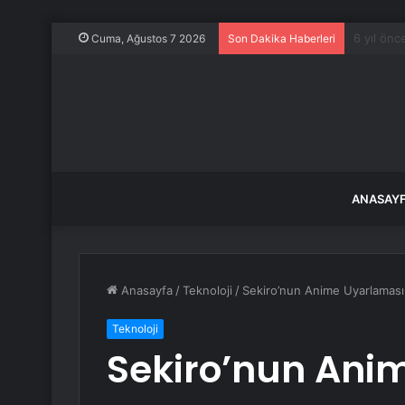
71 ilde 
Cuma, Ağustos 7 2026
Son Dakika Haberleri
ANASAY
Anasayfa
/
Teknoloji
/
Sekiro’nun Anime Uyarlaması
Teknoloji
Sekiro’nun Ani