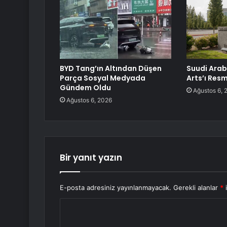
BYD Tang’ın Altından Düşen
Suudi Arab
Parça Sosyal Medyada
Arts’ı Resm
Gündem Oldu
Ağustos 6, 
Ağustos 6, 2026
Bir yanıt yazın
E-posta adresiniz yayınlanmayacak.
Gerekli alanlar
*
i
Y
o