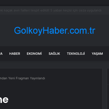
dev narkotik operasyonu: 844 tutuklama
FA
HABER
EKONOMI
SAĞLIK
TEKNOLOJI
YAŞAM
ndan Yeni Fragman Yayınlandı
me