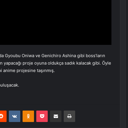
 da Gyoubu Oniwa ve Genichiro Ashina gibi boss’ların
 yapacağı proje oyuna oldukça sadık kalacak gibi. Öyle
i anime projesine taşınmış.
buluşacak.
erest
Reddit
VKontakte
Odnoklassniki
Pocket
E-Posta ile paylaş
Yazdır