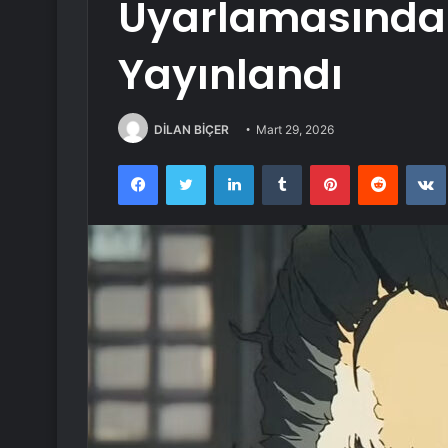
Uyarlamasında
Yayınlandı
DİLAN BİÇER
Mart 29, 2026
Facebook
Twitter
LinkedIn
Tumblr
Pinterest
Reddit