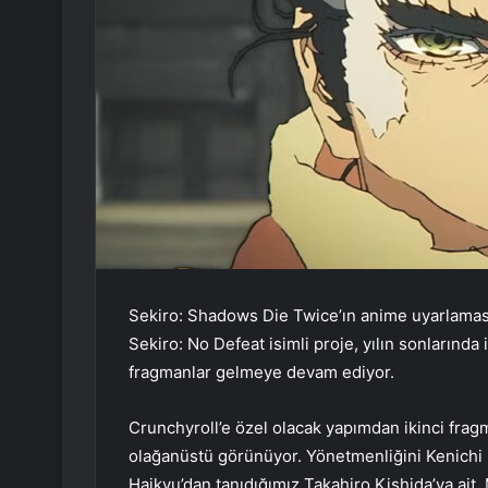
Sekiro: Shadows Die Twice’ın anime uyarlaması
Sekiro: No Defeat isimli proje, yılın sonlarında
fragmanlar gelmeye devam ediyor.
Crunchyroll’e özel olacak yapımdan ikinci frag
olağanüstü görünüyor. Yönetmenliğini Kenichi K
Haikyu’dan tanıdığımız Takahiro Kishida’ya ait