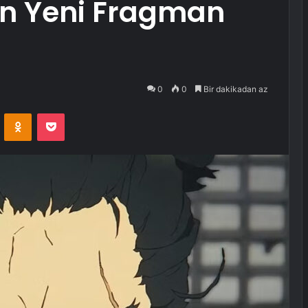
n Yeni Fragman
0
0
Bir dakikadan az
VKontakte
Odnoklassniki
Pocket