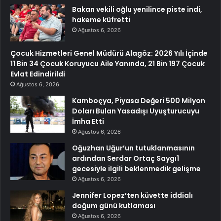
Bakan vekili oğlu yenilince piste indi,
hakeme küfretti
Ağustos 6, 2026
Çocuk Hizmetleri Genel Müdürü Alagöz: 2026 Yılı İçinde
11 Bin 34 Çocuk Koruyucu Aile Yanında, 21 Bin 197 Çocuk
Evlat Edindirildi
Ağustos 6, 2026
Kamboçya, Piyasa Değeri 500 Milyon
Doları Bulan Yasadışı Uyuşturucuyu
İmha Etti
Ağustos 6, 2026
Oğuzhan Uğur’un tutuklanmasının
ardından Serdar Ortaç Saygı1
gecesiyle ilgili beklenmedik gelişme
Ağustos 6, 2026
Jennifer Lopez’ten küvette iddialı
doğum günü kutlaması
Ağustos 6, 2026