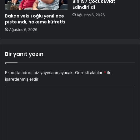
Bin 197 Çocuk Evlat
Edindirildi
Ağustos 6, 2026
Bakan vekili oğlu yenilince
piste indi, hakeme küfretti
Ağustos 6, 2026
Bir yanıt yazın
E-posta adresiniz yayınlanmayacak.
Gerekli alanlar
*
ile
işaretlenmişlerdir
Y
o
r
u
m
*