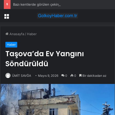
Bazı kentlerde görülen çekirge yoğunluğu ne anlama geliyor?
Menü
Anasayfa
/
Haber
Haber
Taşova’da Ev Yangını
Söndürüldü
ÜMİT SAVĞA
Mayıs 9, 2026
0
0
Bir dakikadan az