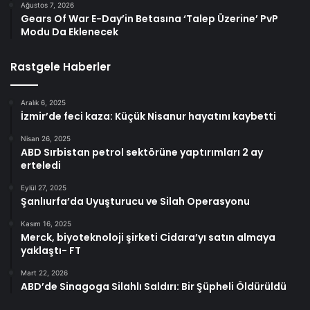
Ağustos 7, 2026
Gears Of War E-Day’in Betasına ‘Talep Üzerine’ PvP
Modu Da Eklenecek
Rastgele Haberler
Aralık 6, 2025
İzmir’de feci kaza: Küçük Nisanur hayatını kaybetti
Nisan 26, 2025
ABD Sırbistan petrol sektörüne yaptırımları 2 ay
erteledi
Eylül 27, 2025
Şanlıurfa’da Uyuşturucu ve Silah Operasyonu
Kasım 16, 2025
Merck, biyoteknoloji şirketi Cidara’yı satın almaya
yaklaştı- FT
Mart 22, 2026
ABD’de Sinagoga Silahlı Saldırı: Bir Şüpheli Öldürüldü