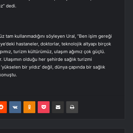
z” dedi.
nüz tam kullanmadığını söyleyen Ural, “Ben işim gereği
e’deki hastaneler, doktorlar, teknolojik altyapı birçok
pımız, turizm kültürümüz, ulaşım ağımız çok güçlü.
r. Ulaşımın olduğu her şehirde sağlık turizmi
 ‘yükselen bir yıldız’ değil, dünya çapında bir sağlık
 konuştu.
erest
Reddit
VKontakte
Odnoklassniki
Pocket
E-Posta ile paylaş
Yazdır