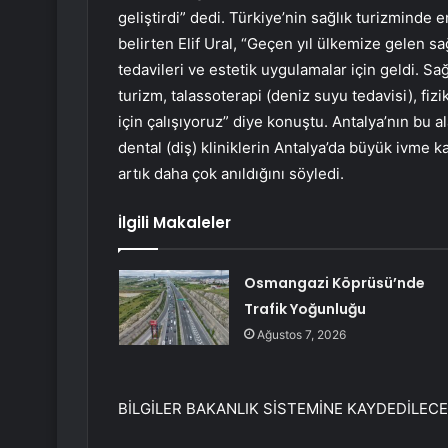
geliştirdi” dedi. Türkiye’nin sağlık turizminde 
belirten Elif Ural, “Geçen yıl ülkemize gelen sa
tedavileri ve estetik uygulamalar için geldi. S
turizm, talassoterapi (deniz suyu tedavisi), fiz
için çalışıyoruz” diye konuştu. Antalya’nın bu ala
dental (diş) kliniklerin Antalya’da büyük ivme 
artık daha çok anıldığını söyledi.
İlgili Makaleler
Osmangazi Köprüsü’nde
Trafik Yoğunluğu
Ağustos 7, 2026
BİLGİLER BAKANLIK SİSTEMİNE KAYDEDİLEC