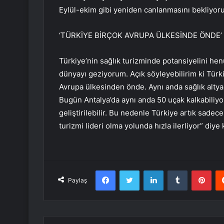
Eylül-ekim gibi yeniden canlanmasını bekliyoru
‘TÜRKİYE BİRÇOK AVRUPA ÜLKESİNDE ÖNDE’
Türkiye’nin sağlık turizminde potansiyelini he
dünyayı geziyorum. Açık söyleyebilirim ki Türkiy
Avrupa ülkesinden önde. Aynı anda sağlık altya
Bugün Antalya’da aynı anda 50 uçak kalkabiliyo
geliştirilebilir. Bu nedenle Türkiye artık sadece
turizmi lideri olma yolunda hızla ilerliyor” diye
Facebook
Twitter
LinkedIn
Tumblr
Pint
Paylaş