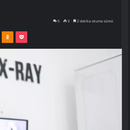
0
0
2 dakika okuma süresi
VKontakte
Odnoklassniki
Pocket