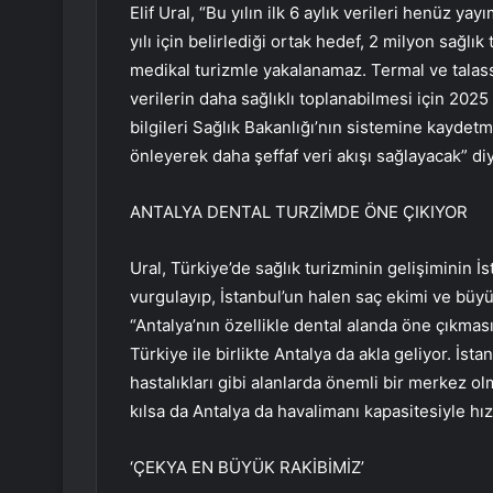
Elif Ural, “Bu yılın ilk 6 aylık verileri henüz y
yılı için belirlediği ortak hedef, 2 milyon sağlık
medikal turizmle yakalanamaz. Termal ve talasso
verilerin daha sağlıklı toplanabilmesi için 2025 Ey
bilgileri Sağlık Bakanlığı’nın sistemine kaydetm
önleyerek daha şeffaf veri akışı sağlayacak” di
ANTALYA DENTAL TURZİMDE ÖNE ÇIKIYOR
Ural, Türkiye’de sağlık turizminin gelişiminin İ
vurgulayıp, İstanbul’un halen saç ekimi ve büy
“Antalya’nın özellikle dental alanda öne çıkması
Türkiye ile birlikte Antalya da akla geliyor. İst
hastalıkları gibi alanlarda önemli bir merkez ol
kılsa da Antalya da havalimanı kapasitesiyle hızlı
‘ÇEKYA EN BÜYÜK RAKİBİMİZ’