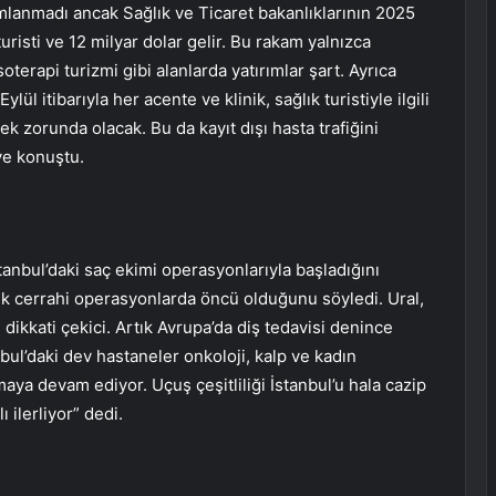
ayımlanmadı ancak Sağlık ve Ticaret bakanlıklarının 2025
 turisti ve 12 milyar dolar gelir. Bu rakam yalnızca
terapi turizmi gibi alanlarda yatırımlar şart. Ayrıca
lül itibarıyla her acente ve klinik, sağlık turistiyle ilgili
ek zorunda olacak. Bu da kayıt dışı hasta trafiğini
ye konuştu.
stanbul’daki saç ekimi operasyonlarıyla başladığını
ük cerrahi operasyonlarda öncü olduğunu söyledi. Ural,
 dikkati çekici. Artık Avrupa’da diş tedavisi denince
anbul’daki dev hastaneler onkoloji, kalp ve kadın
maya devam ediyor. Uçuş çeşitliliği İstanbul’u hala cazip
 ilerliyor” dedi.