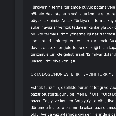
Türkiye’nin termal turizmde büyük potansiyele
bölgelerdeki otellerin sağlık turizmine entegre 
büyük rakibimiz. Ancak Türkiye’nin termal kayn
sular, havuzlar ve fizik tedavi imkanlarıyla çok 
birlikte termal turizm yönetmeliği hazırlanması 
konseptlerini birleştiren tesisler kurulmalı. Bu
devlet destekli projelerle bu eksikliği hızla kapa
turizmiyle birlikte geliştirirsek 12 milyar dolar
ulaşabiliriz” diye konuştu.
ORTA DOĞU’NUN ESTETİK TERCİHİ TÜRKİYE
Estetik turizmin, özellikle burun estetiği ve vü
pazar oluşturduğunu belirten Elif Ural, “Orta D
pazarı Ege’yi ve kısmen Antalya’yı tercih ediyor
dönemde İngiltere basınında çıkan bazı olumsu
oldu. Ayrıca yaz aylarında kıyı şehirlerinde sıc