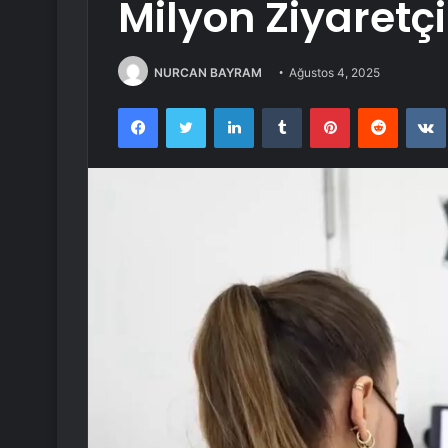
Milyon Ziyaretçi
NURCAN BAYRAM
Ağustos 4, 2025
Facebook
Twitter
LinkedIn
Tumblr
Pinterest
Reddit