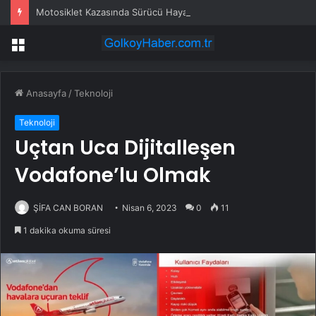
Motosiklet Kazasında Sürücü Hayatını Kaybetti
Menü
Anasayfa
/
Teknoloji
Teknoloji
Uçtan Uca Dijitalleşen
Vodafone’lu Olmak
ŞİFA CAN BORAN
Nisan 6, 2023
0
11
1 dakika okuma süresi