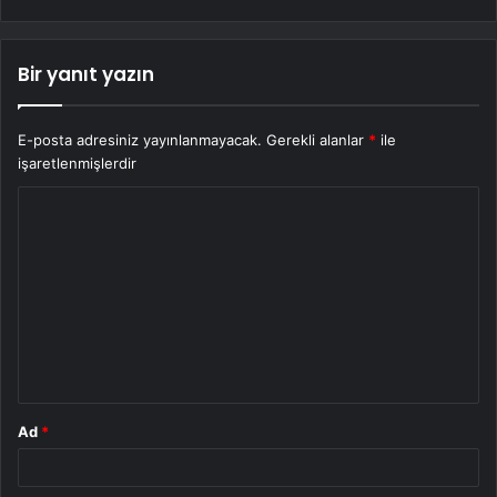
Bir yanıt yazın
E-posta adresiniz yayınlanmayacak.
Gerekli alanlar
*
ile
işaretlenmişlerdir
Y
o
r
u
m
*
Ad
*