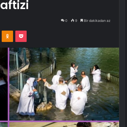
aftizi
0
9
Bir dakikadan az
VKontakte
Odnoklassniki
Pocket