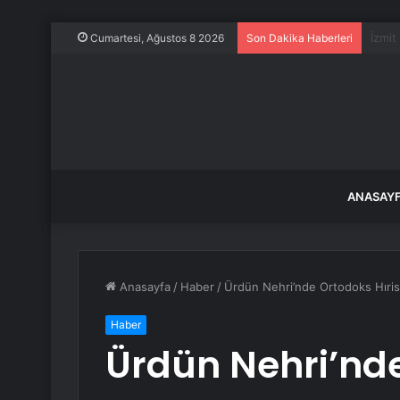
Trump
Cumartesi, Ağustos 8 2026
Son Dakika Haberleri
ANASAY
Anasayfa
/
Haber
/
Ürdün Nehri’nde Ortodoks Hıristi
Haber
Ürdün Nehri’nd