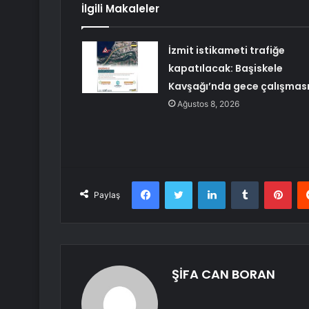
İlgili Makaleler
İzmit istikameti trafiğe
kapatılacak: Başiskele
Kavşağı’nda gece çalışmas
Ağustos 8, 2026
Facebook
Twitter
LinkedIn
Tumblr
Pint
Paylaş
ŞİFA CAN BORAN