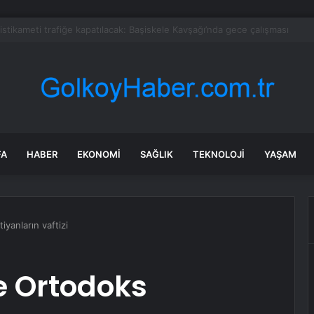
: Şi ve Putin İran’a silah satmayacaklarını söyledi
FA
HABER
EKONOMI
SAĞLIK
TEKNOLOJI
YAŞAM
yanların vaftizi
e Ortodoks