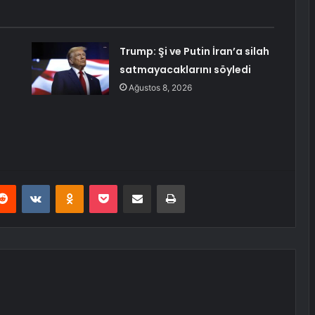
Trump: Şi ve Putin İran’a silah
satmayacaklarını söyledi
ı
Ağustos 8, 2026
erest
Reddit
VKontakte
Odnoklassniki
Pocket
E-Posta ile paylaş
Yazdır