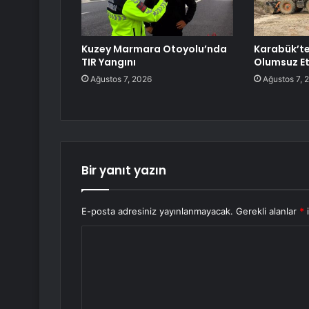
Kuzey Marmara Otoyolu’nda
Karabük’t
TIR Yangını
Olumsuz Et
Ağustos 7, 2026
Ağustos 7, 
Bir yanıt yazın
E-posta adresiniz yayınlanmayacak.
Gerekli alanlar
*
i
Y
o
r
u