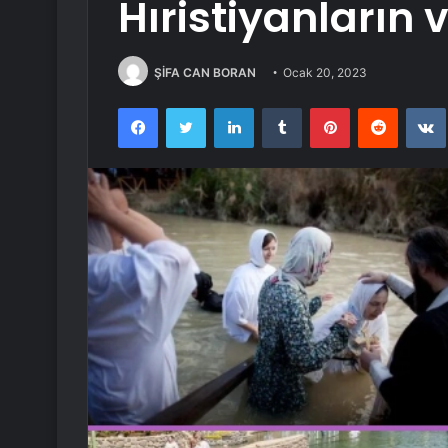
Hıristiyanların v
ŞİFA CAN BORAN
Ocak 20, 2023
Facebook
Twitter
LinkedIn
Tumblr
Pinterest
Reddit