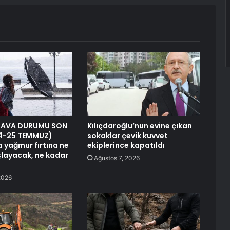
HAVA DURUMU SON
Kılıçdaroğlu’nun evine çıkan
24-25 TEMMUZ)
sokaklar çevik kuvvet
a yağmur fırtına ne
ekiplerince kapatıldı
layacak, ne kadar
Ağustos 7, 2026
2026