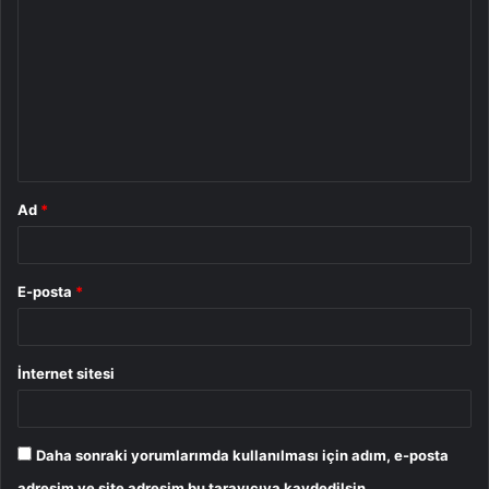
o
r
u
m
*
Ad
*
E-posta
*
İnternet sitesi
Daha sonraki yorumlarımda kullanılması için adım, e-posta
adresim ve site adresim bu tarayıcıya kaydedilsin.