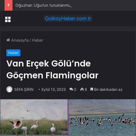
Oğuzhan Uğur’un tutuklanmasının ardından Serdar Ortaç Saygı1 gecesiyle ilgili beklenmedik gelişme
Menü
Anasayfa
/
Haber
Haber
Van Erçek Gölü’nde
Göçmen Flamingolar
SEFA ŞİRİN
Eylül 13, 2023
0
8
Bir dakikadan az