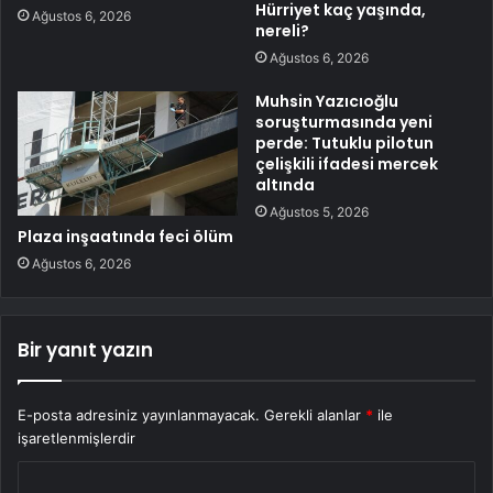
Hürriyet kaç yaşında,
Ağustos 6, 2026
nereli?
Ağustos 6, 2026
Muhsin Yazıcıoğlu
soruşturmasında yeni
perde: Tutuklu pilotun
çelişkili ifadesi mercek
altında
Ağustos 5, 2026
Plaza inşaatında feci ölüm
Ağustos 6, 2026
Bir yanıt yazın
E-posta adresiniz yayınlanmayacak.
Gerekli alanlar
*
ile
işaretlenmişlerdir
Y