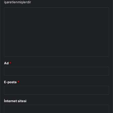
işaretlenmişlerdir
Y
o
r
u
m
*
Ad
*
E-posta
*
İnternet sitesi