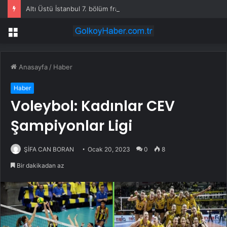
Altı Üstü İstanbul 7. bölüm fragmanı yayınlandı mı?
Menü
Anasayfa
/
Haber
Haber
Voleybol: Kadınlar CEV
Şampiyonlar Ligi
ŞİFA CAN BORAN
Ocak 20, 2023
0
8
Bir dakikadan az