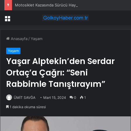
Motosiklet Kazasında Sürücü Hayatını Kaybetti
Menü
Anasayfa
/
Yaşam
Yaşam
Yaşar Alptekin’den Serdar
Ortaç’a Çağrı: “Seni
Rabbimle Tanıştırayım”
ÜMİT SAVĞA
Mart 15, 2024
0
1
1 dakika okuma süresi