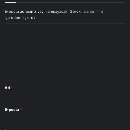
E-posta adresiniz yayınlanmayacak.
Gerekli alanlar
*
ile
işaretlenmişlerdir
Y
o
r
u
m
*
Ad
*
E-posta
*