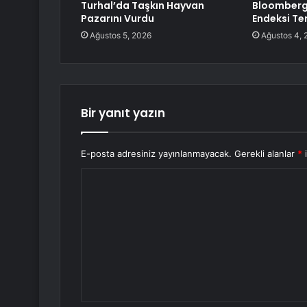
Turhal’da Taşkın Hayvan
Bloomberg 
Pazarını Vurdu
Endeksi Te
Ağustos 5, 2026
Ağustos 4, 
Bir yanıt yazın
E-posta adresiniz yayınlanmayacak.
Gerekli alanlar
*
i
Y
o
r
u
m
*