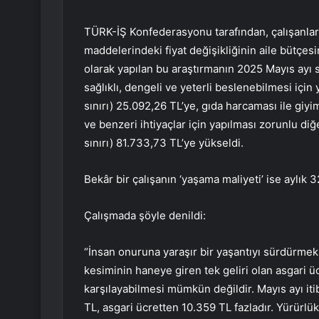
TÜRK-İŞ Konfederasyonu tarafından, çalışanlar
maddelerindeki fiyat değişikliğinin aile bütçes
olarak yapılan bu araştırmanın 2025 Mayıs ayı s
sağlıklı, dengeli ve yeterli beslenebilmesi için
sınırı) 25.092,26 TL’ye, gıda harcaması ile giyim,
ve benzeri ihtiyaçlar için yapılması zorunlu diğ
sınırı) 81.733,73 TL’ye yükseldi.
Bekâr bir çalışanın ‘yaşama maliyeti’ ise aylık 3
Çalışmada şöyle denildi:
“İnsan onuruna yaraşır bir yaşantıyı sürdürmek iç
kesiminin haneye giren tek geliri olan asgari üc
karşılayabilmesi mümkün değildir. Mayıs ayı iti
TL, asgari ücretten 10.359 TL fazladır. Yürürlükt