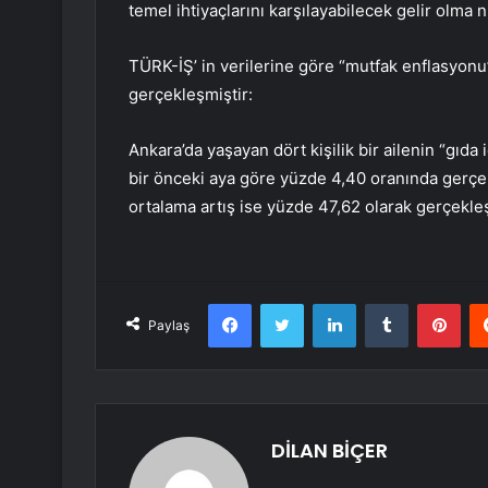
temel ihtiyaçlarını karşılayabilecek gelir olma n
TÜRK-İŞ’ in verilerine göre “mutfak enflasyonu”
gerçekleşmiştir:
Ankara’da yaşayan dört kişilik bir ailenin “gıda
bir önceki aya göre yüzde 4,40 oranında gerçekl
ortalama artış ise yüzde 47,62 olarak gerçekleş
Facebook
Twitter
LinkedIn
Tumblr
Pint
Paylaş
DİLAN BİÇER