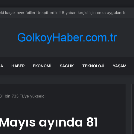
dev narkotik operasyonu: 844 tutuklama
FA
HABER
EKONOMI
SAĞLIK
TEKNOLOJI
YAŞAM
 81 bin 733 TL’ye yükseldi
 Mayıs ayında 81