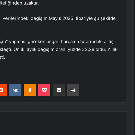
iteliğinden uzaktır.
 verilerindeki değişim Mayıs 2025 itibariyle şu şekilde
 için” yapması gereken asgari harcama tutarındaki artış
eşti. On iki aylık değişim oranı yüzde 32,28 oldu. Yıllık
ti.
erest
Reddit
VKontakte
Odnoklassniki
Pocket
E-Posta ile paylaş
Yazdır