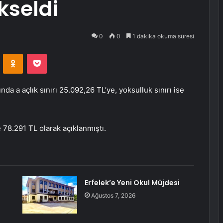
kseldi
0
0
1 dakika okuma süresi
VKontakte
Odnoklassniki
Pocket
a a açlık sınırı 25.092,26 TL’ye, yoksulluk sınırı ise
 78.291 TL olarak açıklanmıştı.
Erfelek’e Yeni Okul Müjdesi
Ağustos 7, 2026