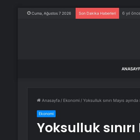
71 ilde 
Cuma, Ağustos 7 2026
Son Dakika Haberleri
ANASAY
Anasayfa
/
Ekonomi
/
Yoksulluk sınırı Mayıs ayında
Ekonomi
Yoksulluk sınırı