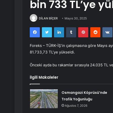
bin 733 TL’ye yü
DİLAN BİÇER
Mayıs 30, 2025
Facebook
Twitter
LinkedIn
Tumblr
Pinterest
Reddit
Foreks – TÜRK-İŞ’in çalışmasına göre Mayıs ayınd
81.733,73 TL’ye yükseldi.
Önceki ayda bu rakamlar sırasıyla 24.035 TL ve
İlgili Makaleler
Osmangazi Köprüsü’nde
Trafik Yoğunluğu
Ağustos 7, 2026